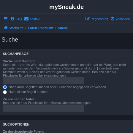
mySneak.de
FAQ
Kontakt
Registrieren
Anmelden
Startseite
Foren-Übersicht
Suche
Suche
SUCHANFRAGE
Suche nach Wörtern:
Setze ein
+
vor ein Wort, das gefunden werden muss und ein
-
vor ein Wort, das nicht
gefunden werden darf. Verwende mehrere Wörter getrennt durch
|
innerhalb einer
Klammer, wenn nur eines der Wörter gefunden werden muss. Benutze ein * als
Platzhalter für teilweise Übereinstimmungen.
Nach allen Begriffen suchen oder Suche wie angegeben verwenden
Nach einem Begriff suchen
Zu suchender Autor:
Benutze ein * als Platzhalter für teilweise Übereinstimmungen.
SUCHOPTIONEN
Zu durchsuchende Foren: