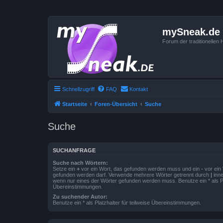
mySneak.de
Forum der traditionelle
Schnellzugriff
FAQ
Kontakt
Startseite
Foren-Übersicht
Suche
Suche
SUCHANFRAGE
Suche nach Wörtern:
Setze ein
+
vor ein Wort, das gefunden werden muss und ein
-
vor ein 
gefunden werden darf. Verwende mehrere Wörter getrennt durch
|
inne
wenn nur eines der Wörter gefunden werden muss. Benutze ein * als Pla
Übereinstimmungen.
Zu suchender Autor:
Benutze ein * als Platzhalter für teilweise Übereinstimmungen.