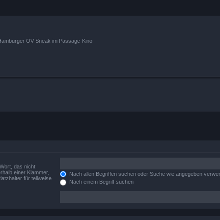
n Hamburger OV-Sneak im Passage-Kino
Wort, das nicht
rhalb einer Klammer,
Nach allen Begriffen suchen oder Suche wie angegeben verwe
tzhalter für teilweise
Nach einem Begriff suchen