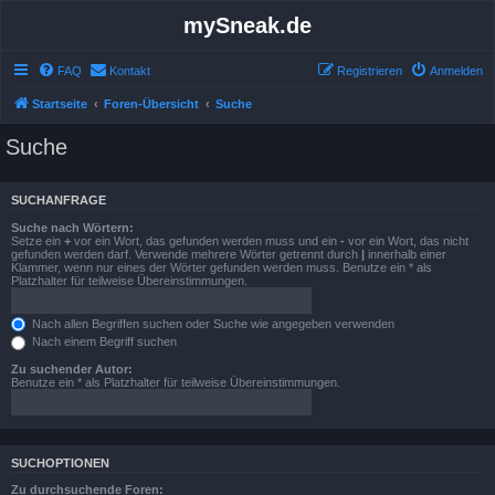
mySneak.de
FAQ
Kontakt
Registrieren
Anmelden
Startseite
Foren-Übersicht
Suche
Suche
SUCHANFRAGE
Suche nach Wörtern:
Setze ein
+
vor ein Wort, das gefunden werden muss und ein
-
vor ein Wort, das nicht
gefunden werden darf. Verwende mehrere Wörter getrennt durch
|
innerhalb einer
Klammer, wenn nur eines der Wörter gefunden werden muss. Benutze ein * als
Platzhalter für teilweise Übereinstimmungen.
Nach allen Begriffen suchen oder Suche wie angegeben verwenden
Nach einem Begriff suchen
Zu suchender Autor:
Benutze ein * als Platzhalter für teilweise Übereinstimmungen.
SUCHOPTIONEN
Zu durchsuchende Foren: