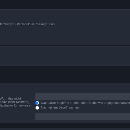
n Hamburger OV-Sneak im Passage-Kino
Wort, das nicht
rhalb einer Klammer,
Nach allen Begriffen suchen oder Suche wie angegeben verwe
tzhalter für teilweise
Nach einem Begriff suchen