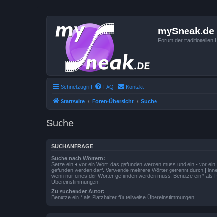
mySneak.de
Forum der traditionelle
Schnellzugriff
FAQ
Kontakt
Startseite
Foren-Übersicht
Suche
Suche
SUCHANFRAGE
Suche nach Wörtern:
Setze ein
+
vor ein Wort, das gefunden werden muss und ein
-
vor ein 
gefunden werden darf. Verwende mehrere Wörter getrennt durch
|
inne
wenn nur eines der Wörter gefunden werden muss. Benutze ein * als Pla
Übereinstimmungen.
Zu suchender Autor:
Benutze ein * als Platzhalter für teilweise Übereinstimmungen.