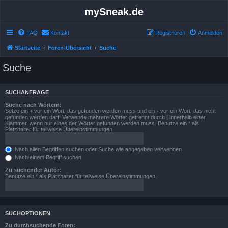
mySneak.de
FAQ
Kontakt
Registrieren
Anmelden
Startseite
Foren-Übersicht
Suche
Suche
SUCHANFRAGE
Suche nach Wörtern:
Setze ein
+
vor ein Wort, das gefunden werden muss und ein
-
vor ein Wort, das nicht
gefunden werden darf. Verwende mehrere Wörter getrennt durch
|
innerhalb einer
Klammer, wenn nur eines der Wörter gefunden werden muss. Benutze ein * als
Platzhalter für teilweise Übereinstimmungen.
Nach allen Begriffen suchen oder Suche wie angegeben verwenden
Nach einem Begriff suchen
Zu suchender Autor:
Benutze ein * als Platzhalter für teilweise Übereinstimmungen.
SUCHOPTIONEN
Zu durchsuchende Foren: