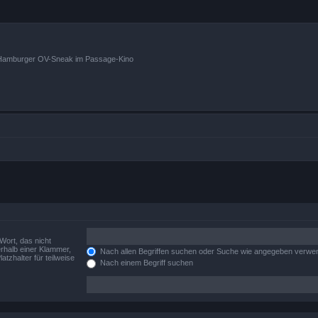
n Hamburger OV-Sneak im Passage-Kino
Wort, das nicht
rhalb einer Klammer,
Nach allen Begriffen suchen oder Suche wie angegeben verwe
tzhalter für teilweise
Nach einem Begriff suchen