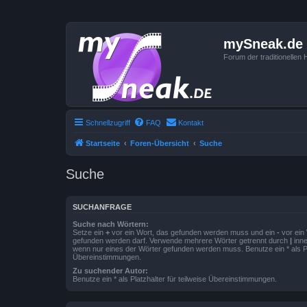
mySneak.de
Forum der traditionelle
Schnellzugriff
FAQ
Kontakt
Startseite
Foren-Übersicht
Suche
Suche
SUCHANFRAGE
Suche nach Wörtern:
Setze ein
+
vor ein Wort, das gefunden werden muss und ein
-
vor ein 
gefunden werden darf. Verwende mehrere Wörter getrennt durch
|
inne
wenn nur eines der Wörter gefunden werden muss. Benutze ein * als Pla
Übereinstimmungen.
Zu suchender Autor:
Benutze ein * als Platzhalter für teilweise Übereinstimmungen.