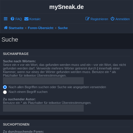
mySneak.de
FAQ
Kontakt
Registrieren
Anmelden
Startseite
Foren-Übersicht
Suche
Suche
SUCHANFRAGE
Suche nach Wörtern:
Setze ein
+
vor ein Wort, das gefunden werden muss und ein
-
vor ein Wort, das nicht
gefunden werden darf. Verwende mehrere Wörter getrennt durch
|
innerhalb einer
Klammer, wenn nur eines der Wörter gefunden werden muss. Benutze ein * als
Platzhalter für teilweise Übereinstimmungen.
Nach allen Begriffen suchen oder Suche wie angegeben verwenden
Nach einem Begriff suchen
Zu suchender Autor:
Benutze ein * als Platzhalter für teilweise Übereinstimmungen.
SUCHOPTIONEN
Zu durchsuchende Foren: