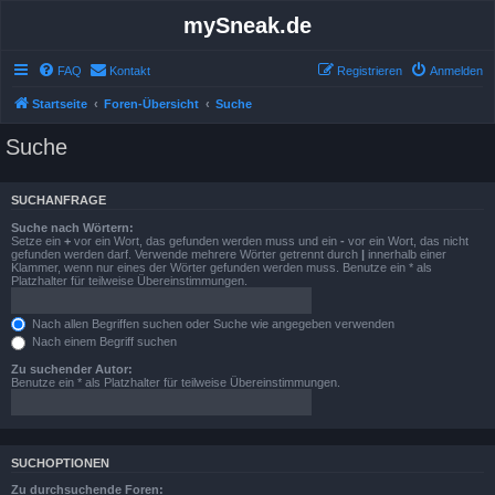
mySneak.de
FAQ
Kontakt
Registrieren
Anmelden
Startseite
Foren-Übersicht
Suche
Suche
SUCHANFRAGE
Suche nach Wörtern:
Setze ein
+
vor ein Wort, das gefunden werden muss und ein
-
vor ein Wort, das nicht
gefunden werden darf. Verwende mehrere Wörter getrennt durch
|
innerhalb einer
Klammer, wenn nur eines der Wörter gefunden werden muss. Benutze ein * als
Platzhalter für teilweise Übereinstimmungen.
Nach allen Begriffen suchen oder Suche wie angegeben verwenden
Nach einem Begriff suchen
Zu suchender Autor:
Benutze ein * als Platzhalter für teilweise Übereinstimmungen.
SUCHOPTIONEN
Zu durchsuchende Foren: