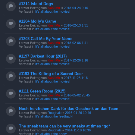
#1214 Isle of Dogs
Letzter Beitrag von
Kasi Mir
«
2018-04-24 0:16
Verfasst in
It's all about the movies!
#1204 Molly's Game
Letzter Beitrag von
Kasi Mir
«
2018-02-13 1:31
Verfasst in
It's all about the movies!
#1203 Call Me By Your Name
Letzter Beitrag von
Kasi Mir
«
2018-02-06 1:41
Verfasst in
It's all about the movies!
#1197 Darkest Hour (2017)
Letzter Beitrag von
Kasi Mir
«
2017-12-26 1:16
Verfasst in
It's all about the movies!
#1193 The Killing of a Sacred Deer
Letzter Beitrag von
Kasi Mir
«
2017-11-28 1:16
Verfasst in
It's all about the movies!
#1111 Green Room (2015)
Letzter Beitrag von
Kasi Mir
«
2016-05-02 23:45
Verfasst in
It's all about the movies!
Noch herzlichen Dank für das Geschenk an das Team!
Letzter Beitrag von
Roughale
«
2016-01-26 10:46
Verfasst in
It's all about the feedback!
The sneak team can be very sneaky at times *gg*
Letzter Beitrag von
Roughale
«
2014-11-18 10:36
Verfasst in
It's all about the show!