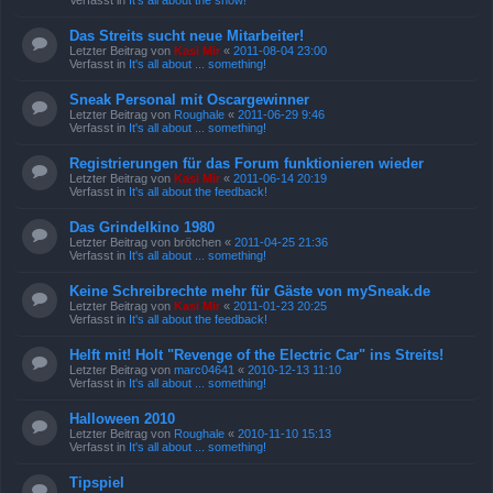
Verfasst in
It's all about the show!
Das Streits sucht neue Mitarbeiter!
Letzter Beitrag von
Kasi Mir
«
2011-08-04 23:00
Verfasst in
It's all about ... something!
Sneak Personal mit Oscargewinner
Letzter Beitrag von
Roughale
«
2011-06-29 9:46
Verfasst in
It's all about ... something!
Registrierungen für das Forum funktionieren wieder
Letzter Beitrag von
Kasi Mir
«
2011-06-14 20:19
Verfasst in
It's all about the feedback!
Das Grindelkino 1980
Letzter Beitrag von
brötchen
«
2011-04-25 21:36
Verfasst in
It's all about ... something!
Keine Schreibrechte mehr für Gäste von mySneak.de
Letzter Beitrag von
Kasi Mir
«
2011-01-23 20:25
Verfasst in
It's all about the feedback!
Helft mit! Holt "Revenge of the Electric Car" ins Streits!
Letzter Beitrag von
marc04641
«
2010-12-13 11:10
Verfasst in
It's all about ... something!
Halloween 2010
Letzter Beitrag von
Roughale
«
2010-11-10 15:13
Verfasst in
It's all about ... something!
Tipspiel