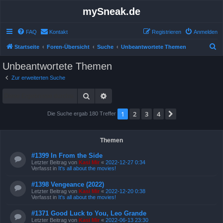
mySneak.de
FAQ
Kontakt
Registrieren
Anmelden
S
Startseite
Foren-Übersicht
Suche
Unbeantwortete Themen
u
Unbeantwortete Themen
c
Zur erweiterten Suche
h
Suche
Erweiterte Suche
e
1
2
3
4
Nächste
Die Suche ergab 180 Treffer
Themen
#1399 In From the Side
Letzter Beitrag von
Kasi Mir
«
2022-12-27 0:34
Verfasst in
It's all about the movies!
#1398 Vengeance (2022)
Letzter Beitrag von
Kasi Mir
«
2022-12-20 0:38
Verfasst in
It's all about the movies!
#1371 Good Luck to You, Leo Grande
Letzter Beitrag von
Kasi Mir
«
2022-06-13 23:30