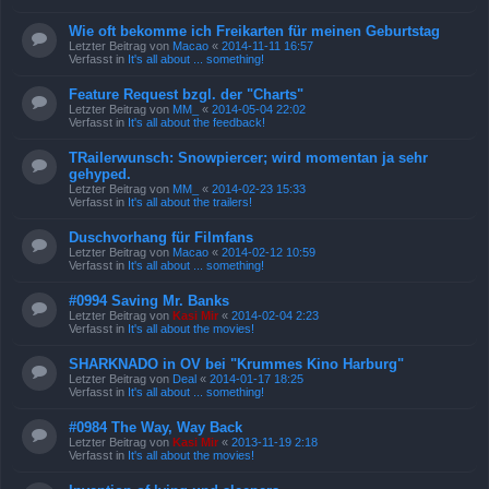
Wie oft bekomme ich Freikarten für meinen Geburtstag
Letzter Beitrag von
Macao
«
2014-11-11 16:57
Verfasst in
It's all about ... something!
Feature Request bzgl. der "Charts"
Letzter Beitrag von
MM_
«
2014-05-04 22:02
Verfasst in
It's all about the feedback!
TRailerwunsch: Snowpiercer; wird momentan ja sehr
gehyped.
Letzter Beitrag von
MM_
«
2014-02-23 15:33
Verfasst in
It's all about the trailers!
Duschvorhang für Filmfans
Letzter Beitrag von
Macao
«
2014-02-12 10:59
Verfasst in
It's all about ... something!
#0994 Saving Mr. Banks
Letzter Beitrag von
Kasi Mir
«
2014-02-04 2:23
Verfasst in
It's all about the movies!
SHARKNADO in OV bei "Krummes Kino Harburg"
Letzter Beitrag von
Deal
«
2014-01-17 18:25
Verfasst in
It's all about ... something!
#0984 The Way, Way Back
Letzter Beitrag von
Kasi Mir
«
2013-11-19 2:18
Verfasst in
It's all about the movies!