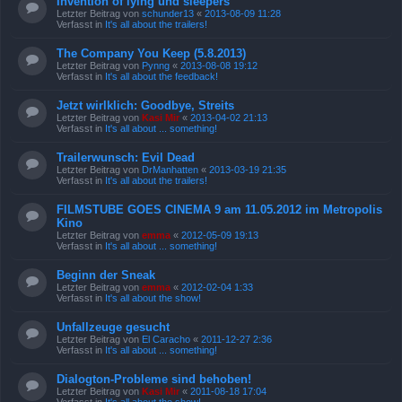
Invention of lying und sleepers
Letzter Beitrag von
schunder13
«
2013-08-09 11:28
Verfasst in
It's all about the trailers!
The Company You Keep (5.8.2013)
Letzter Beitrag von
Pynng
«
2013-08-08 19:12
Verfasst in
It's all about the feedback!
Jetzt wirlklich: Goodbye, Streits
Letzter Beitrag von
Kasi Mir
«
2013-04-02 21:13
Verfasst in
It's all about ... something!
Trailerwunsch: Evil Dead
Letzter Beitrag von
DrManhatten
«
2013-03-19 21:35
Verfasst in
It's all about the trailers!
FILMSTUBE GOES CINEMA 9 am 11.05.2012 im Metropolis
Kino
Letzter Beitrag von
emma
«
2012-05-09 19:13
Verfasst in
It's all about ... something!
Beginn der Sneak
Letzter Beitrag von
emma
«
2012-02-04 1:33
Verfasst in
It's all about the show!
Unfallzeuge gesucht
Letzter Beitrag von
El Caracho
«
2011-12-27 2:36
Verfasst in
It's all about ... something!
Dialogton-Probleme sind behoben!
Letzter Beitrag von
Kasi Mir
«
2011-08-18 17:04