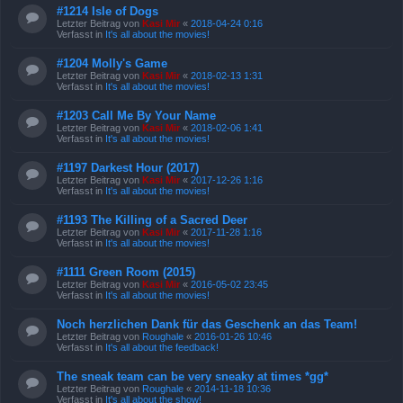
#1214 Isle of Dogs
Letzter Beitrag von
Kasi Mir
«
2018-04-24 0:16
Verfasst in
It's all about the movies!
#1204 Molly's Game
Letzter Beitrag von
Kasi Mir
«
2018-02-13 1:31
Verfasst in
It's all about the movies!
#1203 Call Me By Your Name
Letzter Beitrag von
Kasi Mir
«
2018-02-06 1:41
Verfasst in
It's all about the movies!
#1197 Darkest Hour (2017)
Letzter Beitrag von
Kasi Mir
«
2017-12-26 1:16
Verfasst in
It's all about the movies!
#1193 The Killing of a Sacred Deer
Letzter Beitrag von
Kasi Mir
«
2017-11-28 1:16
Verfasst in
It's all about the movies!
#1111 Green Room (2015)
Letzter Beitrag von
Kasi Mir
«
2016-05-02 23:45
Verfasst in
It's all about the movies!
Noch herzlichen Dank für das Geschenk an das Team!
Letzter Beitrag von
Roughale
«
2016-01-26 10:46
Verfasst in
It's all about the feedback!
The sneak team can be very sneaky at times *gg*
Letzter Beitrag von
Roughale
«
2014-11-18 10:36
Verfasst in
It's all about the show!