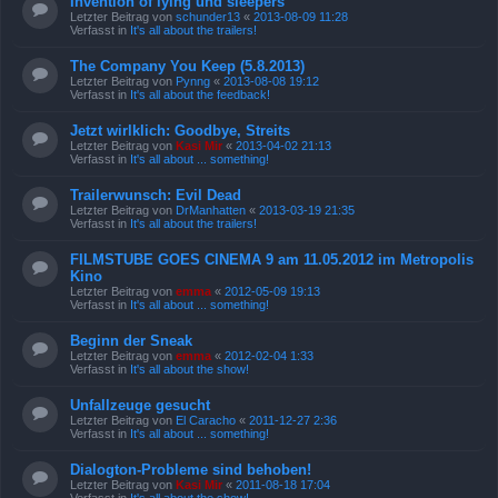
Invention of lying und sleepers
Letzter Beitrag von
schunder13
«
2013-08-09 11:28
Verfasst in
It's all about the trailers!
The Company You Keep (5.8.2013)
Letzter Beitrag von
Pynng
«
2013-08-08 19:12
Verfasst in
It's all about the feedback!
Jetzt wirlklich: Goodbye, Streits
Letzter Beitrag von
Kasi Mir
«
2013-04-02 21:13
Verfasst in
It's all about ... something!
Trailerwunsch: Evil Dead
Letzter Beitrag von
DrManhatten
«
2013-03-19 21:35
Verfasst in
It's all about the trailers!
FILMSTUBE GOES CINEMA 9 am 11.05.2012 im Metropolis
Kino
Letzter Beitrag von
emma
«
2012-05-09 19:13
Verfasst in
It's all about ... something!
Beginn der Sneak
Letzter Beitrag von
emma
«
2012-02-04 1:33
Verfasst in
It's all about the show!
Unfallzeuge gesucht
Letzter Beitrag von
El Caracho
«
2011-12-27 2:36
Verfasst in
It's all about ... something!
Dialogton-Probleme sind behoben!
Letzter Beitrag von
Kasi Mir
«
2011-08-18 17:04