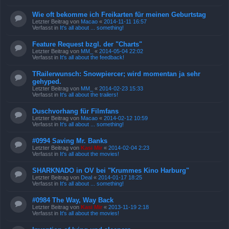
Wie oft bekomme ich Freikarten für meinen Geburtstag
Letzter Beitrag von
Macao
«
2014-11-11 16:57
Verfasst in
It's all about ... something!
Feature Request bzgl. der "Charts"
Letzter Beitrag von
MM_
«
2014-05-04 22:02
Verfasst in
It's all about the feedback!
TRailerwunsch: Snowpiercer; wird momentan ja sehr
gehyped.
Letzter Beitrag von
MM_
«
2014-02-23 15:33
Verfasst in
It's all about the trailers!
Duschvorhang für Filmfans
Letzter Beitrag von
Macao
«
2014-02-12 10:59
Verfasst in
It's all about ... something!
#0994 Saving Mr. Banks
Letzter Beitrag von
Kasi Mir
«
2014-02-04 2:23
Verfasst in
It's all about the movies!
SHARKNADO in OV bei "Krummes Kino Harburg"
Letzter Beitrag von
Deal
«
2014-01-17 18:25
Verfasst in
It's all about ... something!
#0984 The Way, Way Back
Letzter Beitrag von
Kasi Mir
«
2013-11-19 2:18
Verfasst in
It's all about the movies!