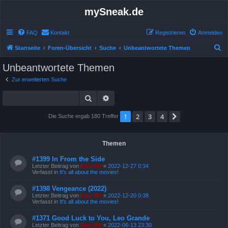
mySneak.de
FAQ
Kontakt
Registrieren
Anmelden
S
Startseite
Foren-Übersicht
Suche
Unbeantwortete Themen
u
Unbeantwortete Themen
c
Zur erweiterten Suche
h
Suche
Erweiterte Suche
e
1
2
3
4
Nächste
Die Suche ergab 180 Treffer
Themen
#1399 In From the Side
Letzter Beitrag von
Kasi Mir
«
2022-12-27 0:34
Verfasst in
It's all about the movies!
#1398 Vengeance (2022)
Letzter Beitrag von
Kasi Mir
«
2022-12-20 0:38
Verfasst in
It's all about the movies!
#1371 Good Luck to You, Leo Grande
Letzter Beitrag von
Kasi Mir
«
2022-06-13 23:30