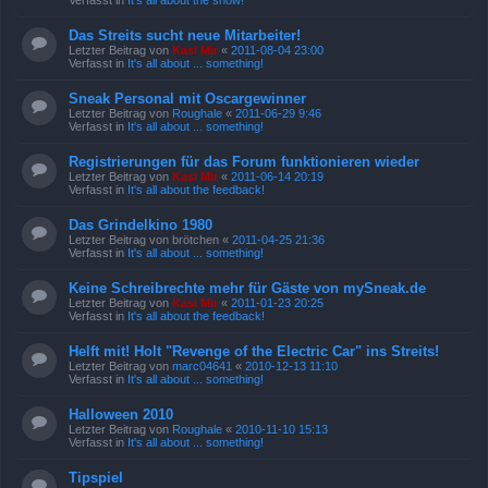
Verfasst in
It's all about the show!
Das Streits sucht neue Mitarbeiter!
Letzter Beitrag von
Kasi Mir
«
2011-08-04 23:00
Verfasst in
It's all about ... something!
Sneak Personal mit Oscargewinner
Letzter Beitrag von
Roughale
«
2011-06-29 9:46
Verfasst in
It's all about ... something!
Registrierungen für das Forum funktionieren wieder
Letzter Beitrag von
Kasi Mir
«
2011-06-14 20:19
Verfasst in
It's all about the feedback!
Das Grindelkino 1980
Letzter Beitrag von
brötchen
«
2011-04-25 21:36
Verfasst in
It's all about ... something!
Keine Schreibrechte mehr für Gäste von mySneak.de
Letzter Beitrag von
Kasi Mir
«
2011-01-23 20:25
Verfasst in
It's all about the feedback!
Helft mit! Holt "Revenge of the Electric Car" ins Streits!
Letzter Beitrag von
marc04641
«
2010-12-13 11:10
Verfasst in
It's all about ... something!
Halloween 2010
Letzter Beitrag von
Roughale
«
2010-11-10 15:13
Verfasst in
It's all about ... something!
Tipspiel