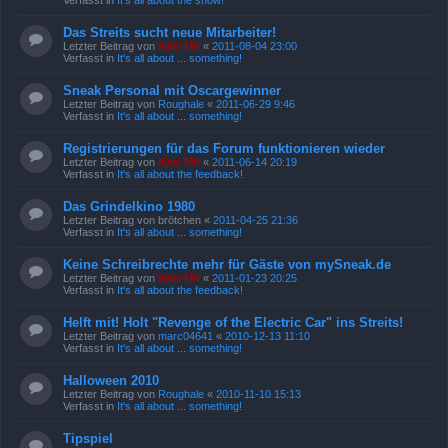
Verfasst in
It's all about the show!
Das Streits sucht neue Mitarbeiter!
Letzter Beitrag von
Kasi Mir
«
2011-08-04 23:00
Verfasst in
It's all about ... something!
Sneak Personal mit Oscargewinner
Letzter Beitrag von
Roughale
«
2011-06-29 9:46
Verfasst in
It's all about ... something!
Registrierungen für das Forum funktionieren wieder
Letzter Beitrag von
Kasi Mir
«
2011-06-14 20:19
Verfasst in
It's all about the feedback!
Das Grindelkino 1980
Letzter Beitrag von
brötchen
«
2011-04-25 21:36
Verfasst in
It's all about ... something!
Keine Schreibrechte mehr für Gäste von mySneak.de
Letzter Beitrag von
Kasi Mir
«
2011-01-23 20:25
Verfasst in
It's all about the feedback!
Helft mit! Holt "Revenge of the Electric Car" ins Streits!
Letzter Beitrag von
marc04641
«
2010-12-13 11:10
Verfasst in
It's all about ... something!
Halloween 2010
Letzter Beitrag von
Roughale
«
2010-11-10 15:13
Verfasst in
It's all about ... something!
Tipspiel