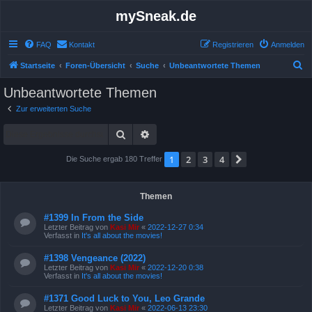
mySneak.de
FAQ
Kontakt
Registrieren
Anmelden
S
Startseite
Foren-Übersicht
Suche
Unbeantwortete Themen
u
Unbeantwortete Themen
c
Zur erweiterten Suche
h
Suche
Erweiterte Suche
e
1
2
3
4
Nächste
Die Suche ergab 180 Treffer
Themen
#1399 In From the Side
Letzter Beitrag von
Kasi Mir
«
2022-12-27 0:34
Verfasst in
It's all about the movies!
#1398 Vengeance (2022)
Letzter Beitrag von
Kasi Mir
«
2022-12-20 0:38
Verfasst in
It's all about the movies!
#1371 Good Luck to You, Leo Grande
Letzter Beitrag von
Kasi Mir
«
2022-06-13 23:30