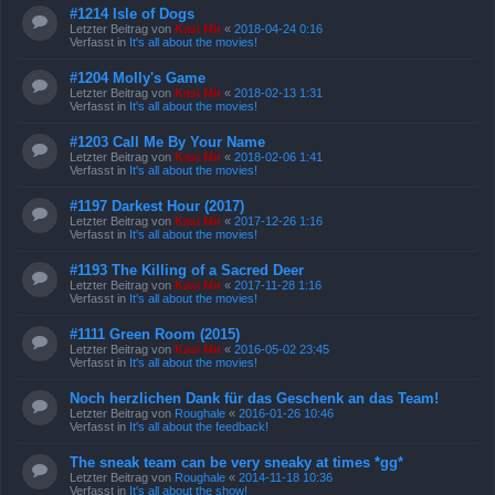
#1214 Isle of Dogs
Letzter Beitrag von
Kasi Mir
«
2018-04-24 0:16
Verfasst in
It's all about the movies!
#1204 Molly's Game
Letzter Beitrag von
Kasi Mir
«
2018-02-13 1:31
Verfasst in
It's all about the movies!
#1203 Call Me By Your Name
Letzter Beitrag von
Kasi Mir
«
2018-02-06 1:41
Verfasst in
It's all about the movies!
#1197 Darkest Hour (2017)
Letzter Beitrag von
Kasi Mir
«
2017-12-26 1:16
Verfasst in
It's all about the movies!
#1193 The Killing of a Sacred Deer
Letzter Beitrag von
Kasi Mir
«
2017-11-28 1:16
Verfasst in
It's all about the movies!
#1111 Green Room (2015)
Letzter Beitrag von
Kasi Mir
«
2016-05-02 23:45
Verfasst in
It's all about the movies!
Noch herzlichen Dank für das Geschenk an das Team!
Letzter Beitrag von
Roughale
«
2016-01-26 10:46
Verfasst in
It's all about the feedback!
The sneak team can be very sneaky at times *gg*
Letzter Beitrag von
Roughale
«
2014-11-18 10:36
Verfasst in
It's all about the show!