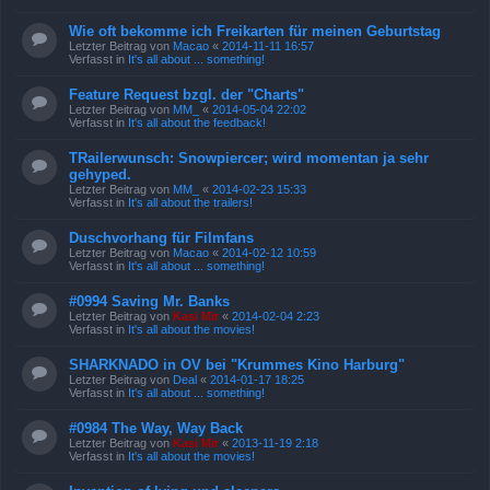
Wie oft bekomme ich Freikarten für meinen Geburtstag
Letzter Beitrag von
Macao
«
2014-11-11 16:57
Verfasst in
It's all about ... something!
Feature Request bzgl. der "Charts"
Letzter Beitrag von
MM_
«
2014-05-04 22:02
Verfasst in
It's all about the feedback!
TRailerwunsch: Snowpiercer; wird momentan ja sehr
gehyped.
Letzter Beitrag von
MM_
«
2014-02-23 15:33
Verfasst in
It's all about the trailers!
Duschvorhang für Filmfans
Letzter Beitrag von
Macao
«
2014-02-12 10:59
Verfasst in
It's all about ... something!
#0994 Saving Mr. Banks
Letzter Beitrag von
Kasi Mir
«
2014-02-04 2:23
Verfasst in
It's all about the movies!
SHARKNADO in OV bei "Krummes Kino Harburg"
Letzter Beitrag von
Deal
«
2014-01-17 18:25
Verfasst in
It's all about ... something!
#0984 The Way, Way Back
Letzter Beitrag von
Kasi Mir
«
2013-11-19 2:18
Verfasst in
It's all about the movies!