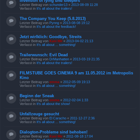
Invention of lying und sleepers
Letzter Beitrag von
schunder13
«
2013-08-09 11:28
Verfasst in
It's all about the trailers!
The Company You Keep (5.8.2013)
Letzter Beitrag von
Pynng
«
2013-08-08 19:12
Verfasst in
It's all about the feedback!
Jetzt wirlklich: Goodbye, Streits
Letzter Beitrag von
Kasi Mir
«
2013-04-02 21:13
Verfasst in
It's all about ... something!
Trailerwunsch: Evil Dead
Letzter Beitrag von
DrManhatten
«
2013-03-19 21:35
Verfasst in
It's all about the trailers!
FILMSTUBE GOES CINEMA 9 am 11.05.2012 im Metropolis
Kino
Letzter Beitrag von
emma
«
2012-05-09 19:13
Verfasst in
It's all about ... something!
Beginn der Sneak
Letzter Beitrag von
emma
«
2012-02-04 1:33
Verfasst in
It's all about the show!
Unfallzeuge gesucht
Letzter Beitrag von
El Caracho
«
2011-12-27 2:36
Verfasst in
It's all about ... something!
Dialogton-Probleme sind behoben!
Letzter Beitrag von
Kasi Mir
«
2011-08-18 17:04