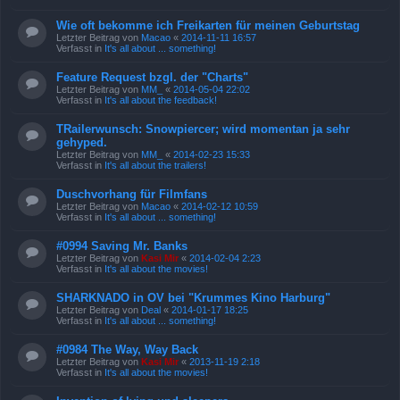
Wie oft bekomme ich Freikarten für meinen Geburtstag
Letzter Beitrag von
Macao
«
2014-11-11 16:57
Verfasst in
It's all about ... something!
Feature Request bzgl. der "Charts"
Letzter Beitrag von
MM_
«
2014-05-04 22:02
Verfasst in
It's all about the feedback!
TRailerwunsch: Snowpiercer; wird momentan ja sehr
gehyped.
Letzter Beitrag von
MM_
«
2014-02-23 15:33
Verfasst in
It's all about the trailers!
Duschvorhang für Filmfans
Letzter Beitrag von
Macao
«
2014-02-12 10:59
Verfasst in
It's all about ... something!
#0994 Saving Mr. Banks
Letzter Beitrag von
Kasi Mir
«
2014-02-04 2:23
Verfasst in
It's all about the movies!
SHARKNADO in OV bei "Krummes Kino Harburg"
Letzter Beitrag von
Deal
«
2014-01-17 18:25
Verfasst in
It's all about ... something!
#0984 The Way, Way Back
Letzter Beitrag von
Kasi Mir
«
2013-11-19 2:18
Verfasst in
It's all about the movies!