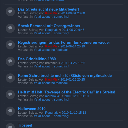
Verfasst in
It's all about the show!
Das Streits sucht neue Mitarbeiter!
Letzter Beitrag von
Kasi Mir
«
2011-08-04 23:00
Verfasst in
It's all about ... something!
Sneak Personal mit Oscargewinner
Letzter Beitrag von
Roughale
«
2011-06-29 9:46
Verfasst in
It's all about ... something!
Registrierungen für das Forum funktionieren wieder
Letzter Beitrag von
Kasi Mir
«
2011-06-14 20:19
Verfasst in
It's all about the feedback!
Das Grindelkino 1980
Letzter Beitrag von
brötchen
«
2011-04-25 21:36
Verfasst in
It's all about ... something!
Keine Schreibrechte mehr für Gäste von mySneak.de
Letzter Beitrag von
Kasi Mir
«
2011-01-23 20:25
Verfasst in
It's all about the feedback!
Helft mit! Holt "Revenge of the Electric Car" ins Streits!
Letzter Beitrag von
marc04641
«
2010-12-13 11:10
Verfasst in
It's all about ... something!
Halloween 2010
Letzter Beitrag von
Roughale
«
2010-11-10 15:13
Verfasst in
It's all about ... something!
Tipspiel