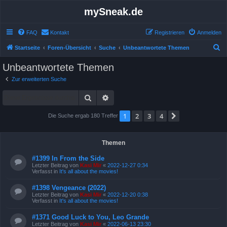
mySneak.de
FAQ
Kontakt
Registrieren
Anmelden
S
Startseite
Foren-Übersicht
Suche
Unbeantwortete Themen
u
Unbeantwortete Themen
c
Zur erweiterten Suche
h
Suche
Erweiterte Suche
e
1
2
3
4
Nächste
Die Suche ergab 180 Treffer
Themen
#1399 In From the Side
Letzter Beitrag von
Kasi Mir
«
2022-12-27 0:34
Verfasst in
It's all about the movies!
#1398 Vengeance (2022)
Letzter Beitrag von
Kasi Mir
«
2022-12-20 0:38
Verfasst in
It's all about the movies!
#1371 Good Luck to You, Leo Grande
Letzter Beitrag von
Kasi Mir
«
2022-06-13 23:30