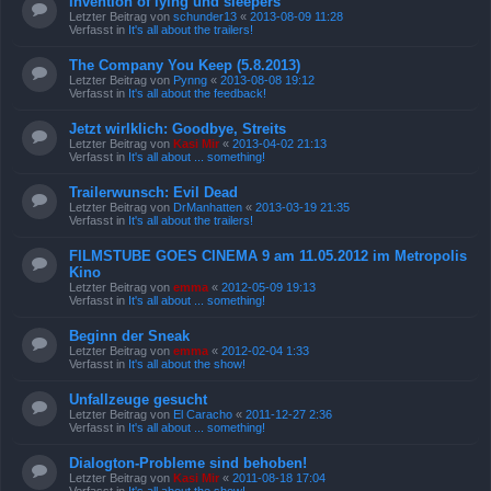
Invention of lying und sleepers
Letzter Beitrag von
schunder13
«
2013-08-09 11:28
Verfasst in
It's all about the trailers!
The Company You Keep (5.8.2013)
Letzter Beitrag von
Pynng
«
2013-08-08 19:12
Verfasst in
It's all about the feedback!
Jetzt wirlklich: Goodbye, Streits
Letzter Beitrag von
Kasi Mir
«
2013-04-02 21:13
Verfasst in
It's all about ... something!
Trailerwunsch: Evil Dead
Letzter Beitrag von
DrManhatten
«
2013-03-19 21:35
Verfasst in
It's all about the trailers!
FILMSTUBE GOES CINEMA 9 am 11.05.2012 im Metropolis
Kino
Letzter Beitrag von
emma
«
2012-05-09 19:13
Verfasst in
It's all about ... something!
Beginn der Sneak
Letzter Beitrag von
emma
«
2012-02-04 1:33
Verfasst in
It's all about the show!
Unfallzeuge gesucht
Letzter Beitrag von
El Caracho
«
2011-12-27 2:36
Verfasst in
It's all about ... something!
Dialogton-Probleme sind behoben!
Letzter Beitrag von
Kasi Mir
«
2011-08-18 17:04