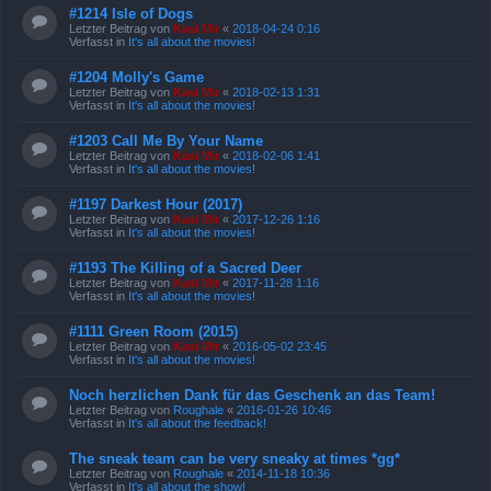
#1214 Isle of Dogs
Letzter Beitrag von
Kasi Mir
«
2018-04-24 0:16
Verfasst in
It's all about the movies!
#1204 Molly's Game
Letzter Beitrag von
Kasi Mir
«
2018-02-13 1:31
Verfasst in
It's all about the movies!
#1203 Call Me By Your Name
Letzter Beitrag von
Kasi Mir
«
2018-02-06 1:41
Verfasst in
It's all about the movies!
#1197 Darkest Hour (2017)
Letzter Beitrag von
Kasi Mir
«
2017-12-26 1:16
Verfasst in
It's all about the movies!
#1193 The Killing of a Sacred Deer
Letzter Beitrag von
Kasi Mir
«
2017-11-28 1:16
Verfasst in
It's all about the movies!
#1111 Green Room (2015)
Letzter Beitrag von
Kasi Mir
«
2016-05-02 23:45
Verfasst in
It's all about the movies!
Noch herzlichen Dank für das Geschenk an das Team!
Letzter Beitrag von
Roughale
«
2016-01-26 10:46
Verfasst in
It's all about the feedback!
The sneak team can be very sneaky at times *gg*
Letzter Beitrag von
Roughale
«
2014-11-18 10:36
Verfasst in
It's all about the show!