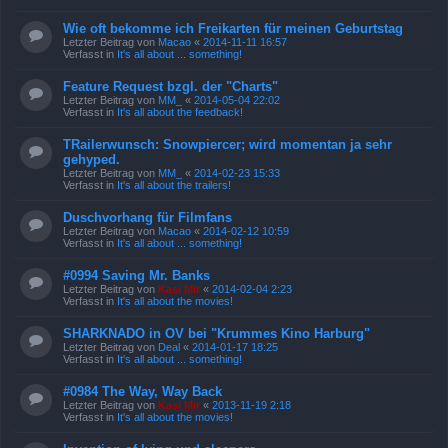
Wie oft bekomme ich Freikarten für meinen Geburtstag
Letzter Beitrag von
Macao
«
2014-11-11 16:57
Verfasst in
It's all about ... something!
Feature Request bzgl. der "Charts"
Letzter Beitrag von
MM_
«
2014-05-04 22:02
Verfasst in
It's all about the feedback!
TRailerwunsch: Snowpiercer; wird momentan ja sehr
gehyped.
Letzter Beitrag von
MM_
«
2014-02-23 15:33
Verfasst in
It's all about the trailers!
Duschvorhang für Filmfans
Letzter Beitrag von
Macao
«
2014-02-12 10:59
Verfasst in
It's all about ... something!
#0994 Saving Mr. Banks
Letzter Beitrag von
Kasi Mir
«
2014-02-04 2:23
Verfasst in
It's all about the movies!
SHARKNADO in OV bei "Krummes Kino Harburg"
Letzter Beitrag von
Deal
«
2014-01-17 18:25
Verfasst in
It's all about ... something!
#0984 The Way, Way Back
Letzter Beitrag von
Kasi Mir
«
2013-11-19 2:18
Verfasst in
It's all about the movies!