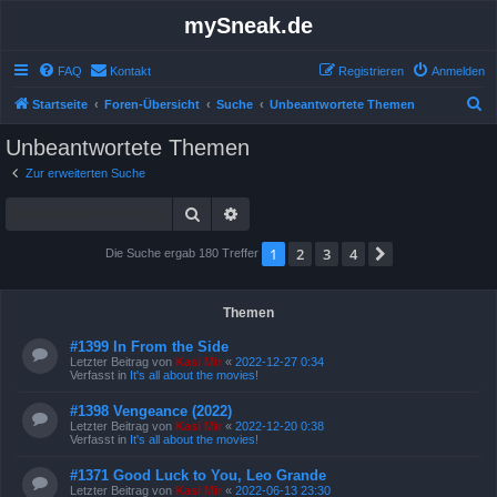
mySneak.de
FAQ
Kontakt
Registrieren
Anmelden
S
Startseite
Foren-Übersicht
Suche
Unbeantwortete Themen
u
Unbeantwortete Themen
c
Zur erweiterten Suche
h
Suche
Erweiterte Suche
e
1
2
3
4
Nächste
Die Suche ergab 180 Treffer
Themen
#1399 In From the Side
Letzter Beitrag von
Kasi Mir
«
2022-12-27 0:34
Verfasst in
It's all about the movies!
#1398 Vengeance (2022)
Letzter Beitrag von
Kasi Mir
«
2022-12-20 0:38
Verfasst in
It's all about the movies!
#1371 Good Luck to You, Leo Grande
Letzter Beitrag von
Kasi Mir
«
2022-06-13 23:30