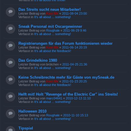
Verfasst in
It's all about the show!
Das Streits sucht neue Mitarbeiter!
Letzter Beitrag von
Kasi Mir
«
2011-08-04 23:00
Verfasst in
It's all about ... something!
Sneak Personal mit Oscargewinner
Letzter Beitrag von
Roughale
«
2011-06-29 9:46
Verfasst in
It's all about ... something!
Registrierungen für das Forum funktionieren wieder
Letzter Beitrag von
Kasi Mir
«
2011-06-14 20:19
Verfasst in
It's all about the feedback!
Das Grindelkino 1980
Letzter Beitrag von
brötchen
«
2011-04-25 21:36
Verfasst in
It's all about ... something!
Keine Schreibrechte mehr für Gäste von mySneak.de
Letzter Beitrag von
Kasi Mir
«
2011-01-23 20:25
Verfasst in
It's all about the feedback!
Helft mit! Holt "Revenge of the Electric Car" ins Streits!
Letzter Beitrag von
marc04641
«
2010-12-13 11:10
Verfasst in
It's all about ... something!
Halloween 2010
Letzter Beitrag von
Roughale
«
2010-11-10 15:13
Verfasst in
It's all about ... something!
Tipspiel