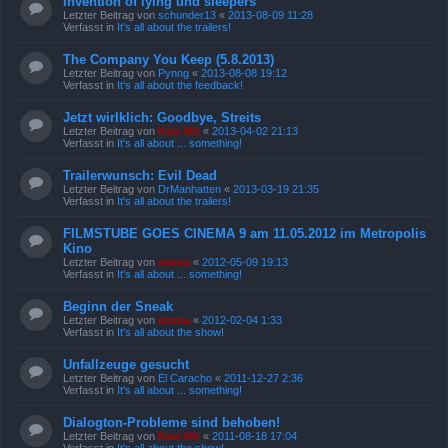
Invention of lying und sleepers
Letzter Beitrag von
schunder13
«
2013-08-09 11:28
Verfasst in
It's all about the trailers!
The Company You Keep (5.8.2013)
Letzter Beitrag von
Pynng
«
2013-08-08 19:12
Verfasst in
It's all about the feedback!
Jetzt wirlklich: Goodbye, Streits
Letzter Beitrag von
Kasi Mir
«
2013-04-02 21:13
Verfasst in
It's all about ... something!
Trailerwunsch: Evil Dead
Letzter Beitrag von
DrManhatten
«
2013-03-19 21:35
Verfasst in
It's all about the trailers!
FILMSTUBE GOES CINEMA 9 am 11.05.2012 im Metropolis
Kino
Letzter Beitrag von
emma
«
2012-05-09 19:13
Verfasst in
It's all about ... something!
Beginn der Sneak
Letzter Beitrag von
emma
«
2012-02-04 1:33
Verfasst in
It's all about the show!
Unfallzeuge gesucht
Letzter Beitrag von
El Caracho
«
2011-12-27 2:36
Verfasst in
It's all about ... something!
Dialogton-Probleme sind behoben!
Letzter Beitrag von
Kasi Mir
«
2011-08-18 17:04