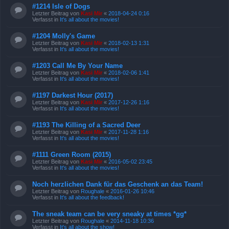
#1214 Isle of Dogs
Letzter Beitrag von
Kasi Mir
«
2018-04-24 0:16
Verfasst in
It's all about the movies!
#1204 Molly's Game
Letzter Beitrag von
Kasi Mir
«
2018-02-13 1:31
Verfasst in
It's all about the movies!
#1203 Call Me By Your Name
Letzter Beitrag von
Kasi Mir
«
2018-02-06 1:41
Verfasst in
It's all about the movies!
#1197 Darkest Hour (2017)
Letzter Beitrag von
Kasi Mir
«
2017-12-26 1:16
Verfasst in
It's all about the movies!
#1193 The Killing of a Sacred Deer
Letzter Beitrag von
Kasi Mir
«
2017-11-28 1:16
Verfasst in
It's all about the movies!
#1111 Green Room (2015)
Letzter Beitrag von
Kasi Mir
«
2016-05-02 23:45
Verfasst in
It's all about the movies!
Noch herzlichen Dank für das Geschenk an das Team!
Letzter Beitrag von
Roughale
«
2016-01-26 10:46
Verfasst in
It's all about the feedback!
The sneak team can be very sneaky at times *gg*
Letzter Beitrag von
Roughale
«
2014-11-18 10:36
Verfasst in
It's all about the show!