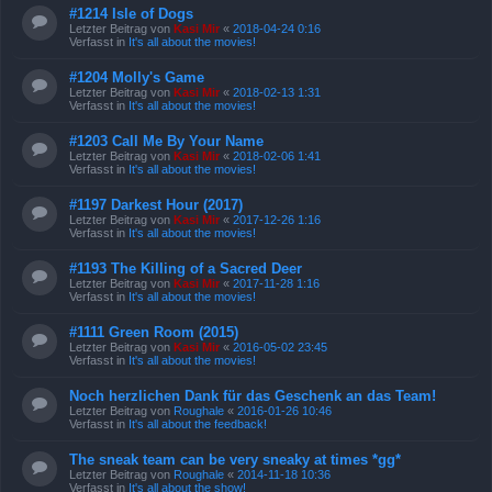
#1214 Isle of Dogs
Letzter Beitrag von
Kasi Mir
«
2018-04-24 0:16
Verfasst in
It's all about the movies!
#1204 Molly's Game
Letzter Beitrag von
Kasi Mir
«
2018-02-13 1:31
Verfasst in
It's all about the movies!
#1203 Call Me By Your Name
Letzter Beitrag von
Kasi Mir
«
2018-02-06 1:41
Verfasst in
It's all about the movies!
#1197 Darkest Hour (2017)
Letzter Beitrag von
Kasi Mir
«
2017-12-26 1:16
Verfasst in
It's all about the movies!
#1193 The Killing of a Sacred Deer
Letzter Beitrag von
Kasi Mir
«
2017-11-28 1:16
Verfasst in
It's all about the movies!
#1111 Green Room (2015)
Letzter Beitrag von
Kasi Mir
«
2016-05-02 23:45
Verfasst in
It's all about the movies!
Noch herzlichen Dank für das Geschenk an das Team!
Letzter Beitrag von
Roughale
«
2016-01-26 10:46
Verfasst in
It's all about the feedback!
The sneak team can be very sneaky at times *gg*
Letzter Beitrag von
Roughale
«
2014-11-18 10:36
Verfasst in
It's all about the show!