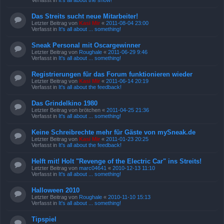
Verfasst in
It's all about the show!
Das Streits sucht neue Mitarbeiter!
Letzter Beitrag von
Kasi Mir
«
2011-08-04 23:00
Verfasst in
It's all about ... something!
Sneak Personal mit Oscargewinner
Letzter Beitrag von
Roughale
«
2011-06-29 9:46
Verfasst in
It's all about ... something!
Registrierungen für das Forum funktionieren wieder
Letzter Beitrag von
Kasi Mir
«
2011-06-14 20:19
Verfasst in
It's all about the feedback!
Das Grindelkino 1980
Letzter Beitrag von
brötchen
«
2011-04-25 21:36
Verfasst in
It's all about ... something!
Keine Schreibrechte mehr für Gäste von mySneak.de
Letzter Beitrag von
Kasi Mir
«
2011-01-23 20:25
Verfasst in
It's all about the feedback!
Helft mit! Holt "Revenge of the Electric Car" ins Streits!
Letzter Beitrag von
marc04641
«
2010-12-13 11:10
Verfasst in
It's all about ... something!
Halloween 2010
Letzter Beitrag von
Roughale
«
2010-11-10 15:13
Verfasst in
It's all about ... something!
Tipspiel