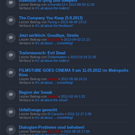
Invention of lying und sleepers
Letzter Beitrag von
schunder13
«
2013-08-09 11:28
Verfasst in
It's all about the trailers!
The Company You Keep (5.8.2013)
Letzter Beitrag von
Pynng
«
2013-08-08 19:12
Verfasst in
It's all about the feedback!
Jetzt wirlklich: Goodbye, Streits
Letzter Beitrag von
Kasi Mir
«
2013-04-02 21:13
Verfasst in
It's all about ... something!
Trailerwunsch: Evil Dead
Letzter Beitrag von
DrManhatten
«
2013-03-19 21:35
Verfasst in
It's all about the trailers!
FILMSTUBE GOES CINEMA 9 am 11.05.2012 im Metropolis
Kino
Letzter Beitrag von
emma
«
2012-05-09 19:13
Verfasst in
It's all about ... something!
Beginn der Sneak
Letzter Beitrag von
emma
«
2012-02-04 1:33
Verfasst in
It's all about the show!
Unfallzeuge gesucht
Letzter Beitrag von
El Caracho
«
2011-12-27 2:36
Verfasst in
It's all about ... something!
Dialogton-Probleme sind behoben!
Letzter Beitrag von
Kasi Mir
«
2011-08-18 17:04