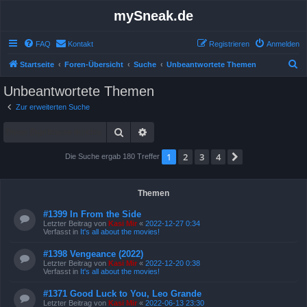
mySneak.de
FAQ
Kontakt
Registrieren
Anmelden
S
Startseite
Foren-Übersicht
Suche
Unbeantwortete Themen
u
Unbeantwortete Themen
c
Zur erweiterten Suche
h
Suche
Erweiterte Suche
e
1
2
3
4
Nächste
Die Suche ergab 180 Treffer
Themen
#1399 In From the Side
Letzter Beitrag von
Kasi Mir
«
2022-12-27 0:34
Verfasst in
It's all about the movies!
#1398 Vengeance (2022)
Letzter Beitrag von
Kasi Mir
«
2022-12-20 0:38
Verfasst in
It's all about the movies!
#1371 Good Luck to You, Leo Grande
Letzter Beitrag von
Kasi Mir
«
2022-06-13 23:30