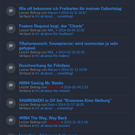
Wie oft bekomme ich Freikarten für meinen Geburtstag
Letzter Beitrag von
Macao
«
2014-11-11 16:57
Verfasst in
It's all about ... something!
Feature Request bzgl. der "Charts"
Letzter Beitrag von
MM_
«
2014-05-04 22:02
Verfasst in
It's all about the feedback!
TRailerwunsch: Snowpiercer; wird momentan ja sehr
gehyped.
Letzter Beitrag von
MM_
«
2014-02-23 15:33
Verfasst in
It's all about the trailers!
Duschvorhang für Filmfans
Letzter Beitrag von
Macao
«
2014-02-12 10:59
Verfasst in
It's all about ... something!
#0994 Saving Mr. Banks
Letzter Beitrag von
Kasi Mir
«
2014-02-04 2:23
Verfasst in
It's all about the movies!
SHARKNADO in OV bei "Krummes Kino Harburg"
Letzter Beitrag von
Deal
«
2014-01-17 18:25
Verfasst in
It's all about ... something!
#0984 The Way, Way Back
Letzter Beitrag von
Kasi Mir
«
2013-11-19 2:18
Verfasst in
It's all about the movies!