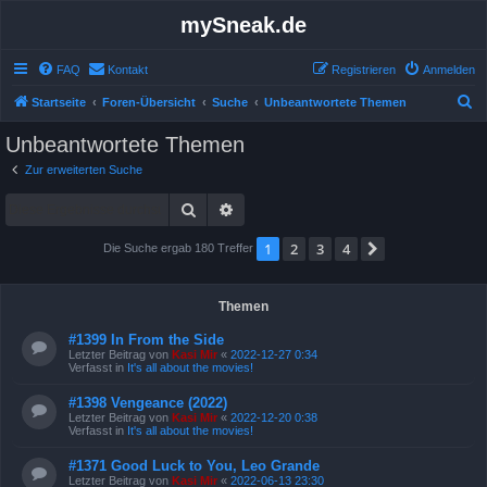
mySneak.de
FAQ
Kontakt
Registrieren
Anmelden
S
Startseite
Foren-Übersicht
Suche
Unbeantwortete Themen
u
Unbeantwortete Themen
c
Zur erweiterten Suche
h
Suche
Erweiterte Suche
e
1
2
3
4
Nächste
Die Suche ergab 180 Treffer
Themen
#1399 In From the Side
Letzter Beitrag von
Kasi Mir
«
2022-12-27 0:34
Verfasst in
It's all about the movies!
#1398 Vengeance (2022)
Letzter Beitrag von
Kasi Mir
«
2022-12-20 0:38
Verfasst in
It's all about the movies!
#1371 Good Luck to You, Leo Grande
Letzter Beitrag von
Kasi Mir
«
2022-06-13 23:30