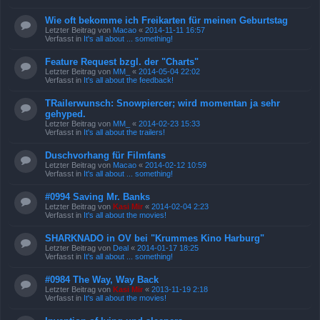
Wie oft bekomme ich Freikarten für meinen Geburtstag
Letzter Beitrag von
Macao
«
2014-11-11 16:57
Verfasst in
It's all about ... something!
Feature Request bzgl. der "Charts"
Letzter Beitrag von
MM_
«
2014-05-04 22:02
Verfasst in
It's all about the feedback!
TRailerwunsch: Snowpiercer; wird momentan ja sehr
gehyped.
Letzter Beitrag von
MM_
«
2014-02-23 15:33
Verfasst in
It's all about the trailers!
Duschvorhang für Filmfans
Letzter Beitrag von
Macao
«
2014-02-12 10:59
Verfasst in
It's all about ... something!
#0994 Saving Mr. Banks
Letzter Beitrag von
Kasi Mir
«
2014-02-04 2:23
Verfasst in
It's all about the movies!
SHARKNADO in OV bei "Krummes Kino Harburg"
Letzter Beitrag von
Deal
«
2014-01-17 18:25
Verfasst in
It's all about ... something!
#0984 The Way, Way Back
Letzter Beitrag von
Kasi Mir
«
2013-11-19 2:18
Verfasst in
It's all about the movies!