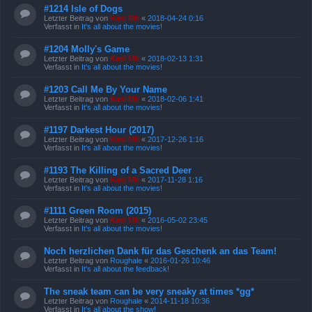
#1214 Isle of Dogs
Letzter Beitrag von
Kasi Mir
«
2018-04-24 0:16
Verfasst in
It's all about the movies!
#1204 Molly's Game
Letzter Beitrag von
Kasi Mir
«
2018-02-13 1:31
Verfasst in
It's all about the movies!
#1203 Call Me By Your Name
Letzter Beitrag von
Kasi Mir
«
2018-02-06 1:41
Verfasst in
It's all about the movies!
#1197 Darkest Hour (2017)
Letzter Beitrag von
Kasi Mir
«
2017-12-26 1:16
Verfasst in
It's all about the movies!
#1193 The Killing of a Sacred Deer
Letzter Beitrag von
Kasi Mir
«
2017-11-28 1:16
Verfasst in
It's all about the movies!
#1111 Green Room (2015)
Letzter Beitrag von
Kasi Mir
«
2016-05-02 23:45
Verfasst in
It's all about the movies!
Noch herzlichen Dank für das Geschenk an das Team!
Letzter Beitrag von
Roughale
«
2016-01-26 10:46
Verfasst in
It's all about the feedback!
The sneak team can be very sneaky at times *gg*
Letzter Beitrag von
Roughale
«
2014-11-18 10:36
Verfasst in
It's all about the show!