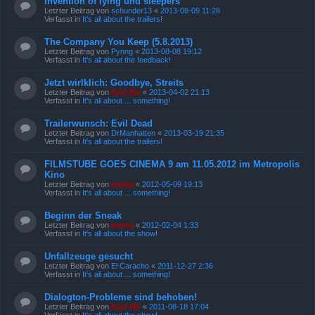
Invention of lying und sleepers
Letzter Beitrag von
schunder13
«
2013-08-09 11:28
Verfasst in
It's all about the trailers!
The Company You Keep (5.8.2013)
Letzter Beitrag von
Pynng
«
2013-08-08 19:12
Verfasst in
It's all about the feedback!
Jetzt wirlklich: Goodbye, Streits
Letzter Beitrag von
Kasi Mir
«
2013-04-02 21:13
Verfasst in
It's all about ... something!
Trailerwunsch: Evil Dead
Letzter Beitrag von
DrManhatten
«
2013-03-19 21:35
Verfasst in
It's all about the trailers!
FILMSTUBE GOES CINEMA 9 am 11.05.2012 im Metropolis
Kino
Letzter Beitrag von
emma
«
2012-05-09 19:13
Verfasst in
It's all about ... something!
Beginn der Sneak
Letzter Beitrag von
emma
«
2012-02-04 1:33
Verfasst in
It's all about the show!
Unfallzeuge gesucht
Letzter Beitrag von
El Caracho
«
2011-12-27 2:36
Verfasst in
It's all about ... something!
Dialogton-Probleme sind behoben!
Letzter Beitrag von
Kasi Mir
«
2011-08-18 17:04