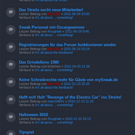
Verfasst in
It's all about the show!
Das Streits sucht neue Mitarbeiter!
Letzter Beitrag von
Kasi Mir
«
2011-08-04 23:00
Verfasst in
It's all about ... something!
Sneak Personal mit Oscargewinner
Letzter Beitrag von
Roughale
«
2011-06-29 9:46
Verfasst in
It's all about ... something!
Registrierungen für das Forum funktionieren wieder
Letzter Beitrag von
Kasi Mir
«
2011-06-14 20:19
Verfasst in
It's all about the feedback!
Das Grindelkino 1980
Letzter Beitrag von
brötchen
«
2011-04-25 21:36
Verfasst in
It's all about ... something!
Keine Schreibrechte mehr für Gäste von mySneak.de
Letzter Beitrag von
Kasi Mir
«
2011-01-23 20:25
Verfasst in
It's all about the feedback!
Helft mit! Holt "Revenge of the Electric Car" ins Streits!
Letzter Beitrag von
marc04641
«
2010-12-13 11:10
Verfasst in
It's all about ... something!
Halloween 2010
Letzter Beitrag von
Roughale
«
2010-11-10 15:13
Verfasst in
It's all about ... something!
Tipspiel