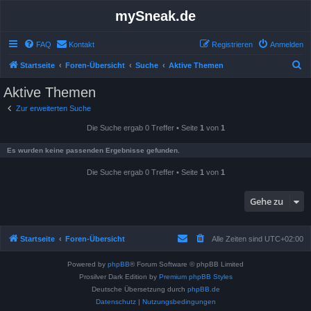
mySneak.de
FAQ
Kontakt
Registrieren
Anmelden
S
Startseite
Foren-Übersicht
Suche
Aktive Themen
u
Aktive Themen
c
Zur erweiterten Suche
h
Die Suche ergab 0 Treffer • Seite
1
von
1
e
Es wurden keine passenden Ergebnisse gefunden.
Die Suche ergab 0 Treffer • Seite
1
von
1
Gehe zu
Startseite
Foren-Übersicht
Alle Zeiten sind
UTC+02:00
Powered by
phpBB
® Forum Software © phpBB Limited
Prosilver Dark Edition by
Premium phpBB Styles
Deutsche Übersetzung durch
phpBB.de
Datenschutz
|
Nutzungsbedingungen