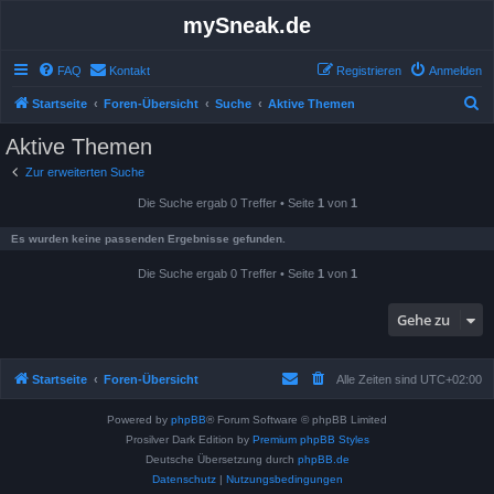
mySneak.de
FAQ
Kontakt
Registrieren
Anmelden
S
Startseite
Foren-Übersicht
Suche
Aktive Themen
u
Aktive Themen
c
Zur erweiterten Suche
h
Die Suche ergab 0 Treffer • Seite
1
von
1
e
Es wurden keine passenden Ergebnisse gefunden.
Die Suche ergab 0 Treffer • Seite
1
von
1
Gehe zu
Startseite
Foren-Übersicht
Alle Zeiten sind
UTC+02:00
Powered by
phpBB
® Forum Software © phpBB Limited
Prosilver Dark Edition by
Premium phpBB Styles
Deutsche Übersetzung durch
phpBB.de
Datenschutz
|
Nutzungsbedingungen