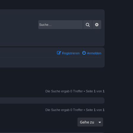
Suche
Erweiterte Suche
Registrieren
Anmelden
Die Suche ergab 0 Treffer • Seite
1
von
1
Die Suche ergab 0 Treffer • Seite
1
von
1
Gehe zu