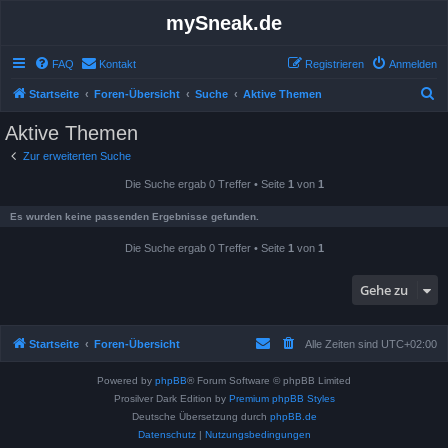
mySneak.de
FAQ
Kontakt
Registrieren
Anmelden
S
Startseite
Foren-Übersicht
Suche
Aktive Themen
u
Aktive Themen
c
Zur erweiterten Suche
h
Die Suche ergab 0 Treffer • Seite
1
von
1
e
Es wurden keine passenden Ergebnisse gefunden.
Die Suche ergab 0 Treffer • Seite
1
von
1
Gehe zu
Startseite
Foren-Übersicht
Alle Zeiten sind
UTC+02:00
Powered by
phpBB
® Forum Software © phpBB Limited
Prosilver Dark Edition by
Premium phpBB Styles
Deutsche Übersetzung durch
phpBB.de
Datenschutz
|
Nutzungsbedingungen