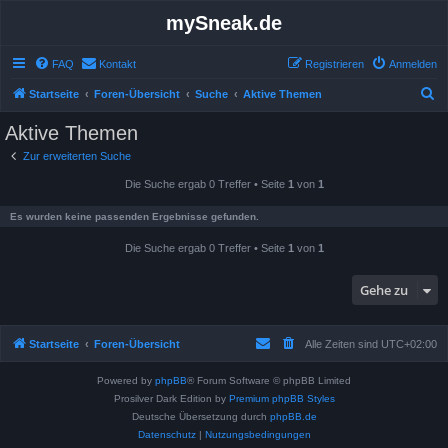
mySneak.de
FAQ
Kontakt
Registrieren
Anmelden
S
Startseite
Foren-Übersicht
Suche
Aktive Themen
u
Aktive Themen
c
Zur erweiterten Suche
h
Die Suche ergab 0 Treffer • Seite
1
von
1
e
Es wurden keine passenden Ergebnisse gefunden.
Die Suche ergab 0 Treffer • Seite
1
von
1
Gehe zu
Startseite
Foren-Übersicht
Alle Zeiten sind
UTC+02:00
Powered by
phpBB
® Forum Software © phpBB Limited
Prosilver Dark Edition by
Premium phpBB Styles
Deutsche Übersetzung durch
phpBB.de
Datenschutz
|
Nutzungsbedingungen