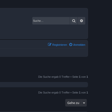
Suche
Erweiterte Suche
Registrieren
Anmelden
Die Suche ergab 0 Treffer • Seite
1
von
1
Die Suche ergab 0 Treffer • Seite
1
von
1
Gehe zu