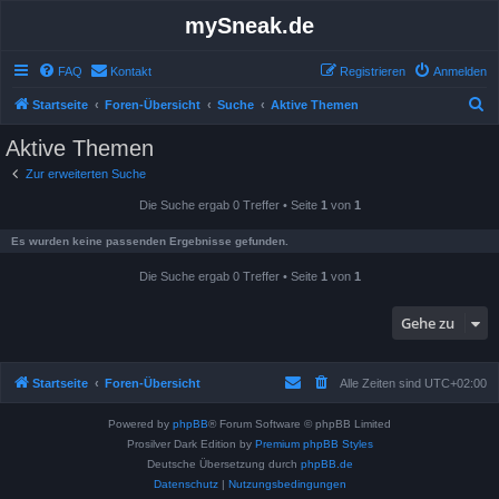
mySneak.de
FAQ
Kontakt
Registrieren
Anmelden
S
Startseite
Foren-Übersicht
Suche
Aktive Themen
u
Aktive Themen
c
Zur erweiterten Suche
h
Die Suche ergab 0 Treffer • Seite
1
von
1
e
Es wurden keine passenden Ergebnisse gefunden.
Die Suche ergab 0 Treffer • Seite
1
von
1
Gehe zu
Startseite
Foren-Übersicht
Alle Zeiten sind
UTC+02:00
Powered by
phpBB
® Forum Software © phpBB Limited
Prosilver Dark Edition by
Premium phpBB Styles
Deutsche Übersetzung durch
phpBB.de
Datenschutz
|
Nutzungsbedingungen