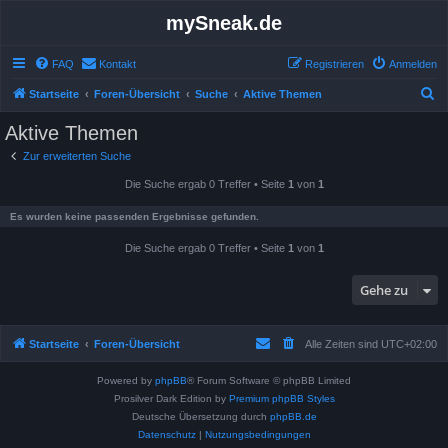
mySneak.de
FAQ
Kontakt
Registrieren
Anmelden
S
Startseite
Foren-Übersicht
Suche
Aktive Themen
u
Aktive Themen
c
Zur erweiterten Suche
h
Die Suche ergab 0 Treffer • Seite
1
von
1
e
Es wurden keine passenden Ergebnisse gefunden.
Die Suche ergab 0 Treffer • Seite
1
von
1
Gehe zu
Startseite
Foren-Übersicht
Alle Zeiten sind
UTC+02:00
Powered by
phpBB
® Forum Software © phpBB Limited
Prosilver Dark Edition by
Premium phpBB Styles
Deutsche Übersetzung durch
phpBB.de
Datenschutz
|
Nutzungsbedingungen