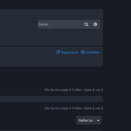
Suche
Erweiterte Suche
Registrieren
Anmelden
Die Suche ergab 0 Treffer • Seite
1
von
1
Die Suche ergab 0 Treffer • Seite
1
von
1
Gehe zu