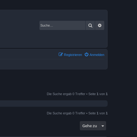
Suche
Erweiterte Suche
Registrieren
Anmelden
Die Suche ergab 0 Treffer • Seite
1
von
1
Die Suche ergab 0 Treffer • Seite
1
von
1
Gehe zu