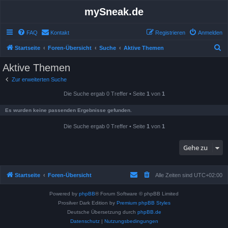
mySneak.de
FAQ
Kontakt
Registrieren
Anmelden
S
Startseite
Foren-Übersicht
Suche
Aktive Themen
u
Aktive Themen
c
Zur erweiterten Suche
h
Die Suche ergab 0 Treffer • Seite
1
von
1
e
Es wurden keine passenden Ergebnisse gefunden.
Die Suche ergab 0 Treffer • Seite
1
von
1
Gehe zu
Startseite
Foren-Übersicht
Alle Zeiten sind
UTC+02:00
Powered by
phpBB
® Forum Software © phpBB Limited
Prosilver Dark Edition by
Premium phpBB Styles
Deutsche Übersetzung durch
phpBB.de
Datenschutz
|
Nutzungsbedingungen