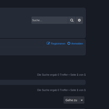
Suche
Erweiterte Suche
Registrieren
Anmelden
Die Suche ergab 0 Treffer • Seite
1
von
1
Die Suche ergab 0 Treffer • Seite
1
von
1
Gehe zu