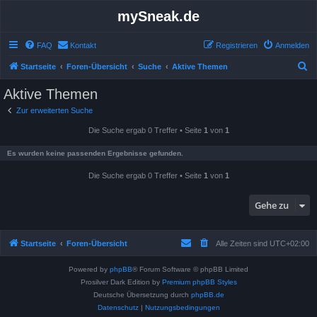
mySneak.de
FAQ
Kontakt
Registrieren
Anmelden
S
Startseite
Foren-Übersicht
Suche
Aktive Themen
u
Aktive Themen
c
Zur erweiterten Suche
h
Die Suche ergab 0 Treffer • Seite
1
von
1
e
Es wurden keine passenden Ergebnisse gefunden.
Die Suche ergab 0 Treffer • Seite
1
von
1
Gehe zu
Startseite
Foren-Übersicht
Alle Zeiten sind
UTC+02:00
Powered by
phpBB
® Forum Software © phpBB Limited
Prosilver Dark Edition by
Premium phpBB Styles
Deutsche Übersetzung durch
phpBB.de
Datenschutz
|
Nutzungsbedingungen