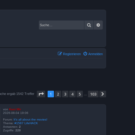
Suche
Erweiterte Suche
Registrieren
Anmelden
Seite
1
von
103
1
2
3
4
5
103
Nächste
uche ergab 1542 Treffer
…
von
Kasi Mir
2026-08-04 19:06
Forum:
It's all about the movies!
Thema:
#1587 LifeHACK
Antworten:
2
Zugriffe:
220