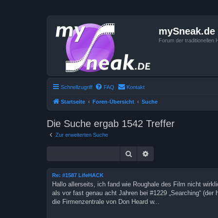
mySneak.de
Forum der traditionelle
Schnellzugriff
FAQ
Kontakt
Startseite
Foren-Übersicht
Suche
Die Suche ergab 1542 Treffer
Zur erweiterten Suche
Suche
Erweiterte Suche
Re: #1587 LifeHACK
Hallo allerseits, ich fand wie Roughale des Film nicht wirk
als vor fast genau acht Jahren bei #1229 „Searching“ (der h
die Firmenzentrale von Don Heard w...