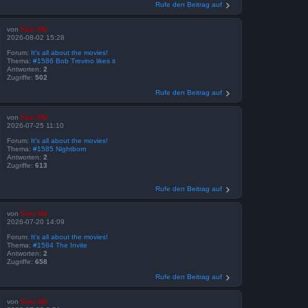
Rufe den Beitrag auf
von
Kasi Mir
2026-08-02 15:28
Forum:
It's all about the movies!
Thema:
#1586 Bob Trevino likes it
Antworten:
2
Zugriffe:
502
Rufe den Beitrag auf
von
Kasi Mir
2026-07-25 11:10
Forum:
It's all about the movies!
Thema:
#1585 Nightborn
Antworten:
2
Zugriffe:
613
Rufe den Beitrag auf
von
Kasi Mir
2026-07-20 14:09
Forum:
It's all about the movies!
Thema:
#1584 The Invite
Antworten:
2
Zugriffe:
658
Rufe den Beitrag auf
von
Kasi Mir