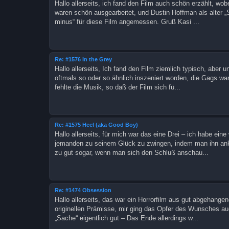
Hallo allerseits, ich fand den Film auch schön erzählt, wob
waren schön ausgearbeitet, und Dustin Hoffman als alter „S
minus“ für diese Film angemessen. Gruß Kasi ...
Re: #1576 In the Grey
Hallo allerseits, Ich fand den Film ziemlich typisch, aber u
oftmals so oder so ähnlich inszeniert worden, die Gags wa
fehlte die Musik, so daß der Film sich fü...
Re: #1575 Heel (aka Good Boy)
Hallo allerseits, für mich war das eine Drei – ich habe e
jemanden zu seinem Glück zu zwingen, indem man ihn anket
zu gut sogar, wenn man sich den Schluß anschau...
Re: #1474 Obsession
Hallo allerseits, das war ein Horrorfilm aus gut abgehangen
originellen Prämisse, mir ging das Opfer des Wunsches auc
„Sache“ eigentlich gut – Das Ende allerdings w...