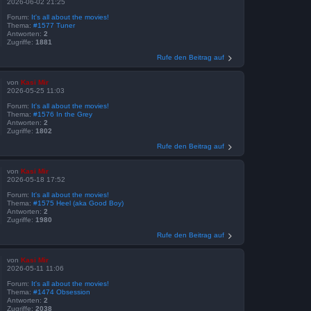
2026-06-02 21:25
Forum:
It's all about the movies!
Thema:
#1577 Tuner
Antworten:
2
Zugriffe:
1881
Rufe den Beitrag auf
von
Kasi Mir
2026-05-25 11:03
Forum:
It's all about the movies!
Thema:
#1576 In the Grey
Antworten:
2
Zugriffe:
1802
Rufe den Beitrag auf
von
Kasi Mir
2026-05-18 17:52
Forum:
It's all about the movies!
Thema:
#1575 Heel (aka Good Boy)
Antworten:
2
Zugriffe:
1980
Rufe den Beitrag auf
von
Kasi Mir
2026-05-11 11:06
Forum:
It's all about the movies!
Thema:
#1474 Obsession
Antworten:
2
Zugriffe:
2038