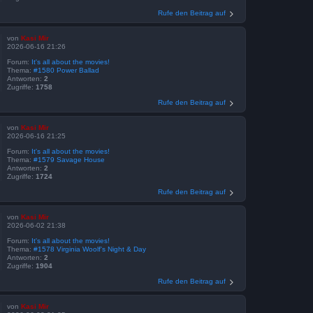
Rufe den Beitrag auf
von
Kasi Mir
2026-06-16 21:26
Forum:
It's all about the movies!
Thema:
#1580 Power Ballad
Antworten:
2
Zugriffe:
1758
Rufe den Beitrag auf
von
Kasi Mir
2026-06-16 21:25
Forum:
It's all about the movies!
Thema:
#1579 Savage House
Antworten:
2
Zugriffe:
1724
Rufe den Beitrag auf
von
Kasi Mir
2026-06-02 21:38
Forum:
It's all about the movies!
Thema:
#1578 Virginia Woolf's Night & Day
Antworten:
2
Zugriffe:
1904
Rufe den Beitrag auf
von
Kasi Mir