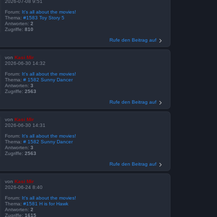
2026-07-08 9:51
Forum:
It's all about the movies!
Thema:
#1583 Toy Story 5
Antworten:
2
Zugriffe:
810
Rufe den Beitrag auf
von
Kasi Mir
2026-06-30 14:32
Forum:
It's all about the movies!
Thema:
# 1582 Sunny Dancer
Antworten:
3
Zugriffe:
2563
Rufe den Beitrag auf
von
Kasi Mir
2026-06-30 14:31
Forum:
It's all about the movies!
Thema:
# 1582 Sunny Dancer
Antworten:
3
Zugriffe:
2563
Rufe den Beitrag auf
von
Kasi Mir
2026-06-24 8:40
Forum:
It's all about the movies!
Thema:
#1581 H is for Hawk
Antworten:
2
Zugriffe:
1615