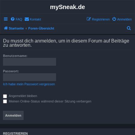
mySneak.de
FAQ
Kontakt
Registrieren
Anmelden
S
Startseite
Foren-Übersicht
u
Du musst dich anmelden, um in diesem Forum auf Beiträge
c
zu antworten.
h
Benutzername:
e
Passwort:
Ich habe mein Passwort vergessen
Angemeldet bleiben
Meinen Online-Status während dieser Sitzung verbergen
REGISTRIEREN