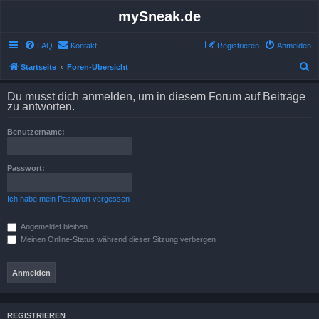
mySneak.de
FAQ
Kontakt
Registrieren
Anmelden
S
Startseite
Foren-Übersicht
u
Du musst dich anmelden, um in diesem Forum auf Beiträge
c
zu antworten.
h
Benutzername:
e
Passwort:
Ich habe mein Passwort vergessen
Angemeldet bleiben
Meinen Online-Status während dieser Sitzung verbergen
REGISTRIEREN