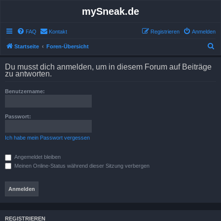
mySneak.de
FAQ
Kontakt
Registrieren
Anmelden
S
Startseite
Foren-Übersicht
u
Du musst dich anmelden, um in diesem Forum auf Beiträge
c
zu antworten.
h
Benutzername:
e
Passwort:
Ich habe mein Passwort vergessen
Angemeldet bleiben
Meinen Online-Status während dieser Sitzung verbergen
REGISTRIEREN