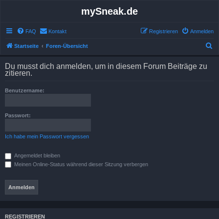
mySneak.de
FAQ
Kontakt
Registrieren
Anmelden
S
Startseite
Foren-Übersicht
u
Du musst dich anmelden, um in diesem Forum Beiträge zu
c
zitieren.
h
Benutzername:
e
Passwort:
Ich habe mein Passwort vergessen
Angemeldet bleiben
Meinen Online-Status während dieser Sitzung verbergen
REGISTRIEREN