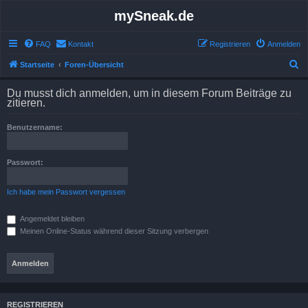
mySneak.de
FAQ
Kontakt
Registrieren
Anmelden
S
Startseite
Foren-Übersicht
u
Du musst dich anmelden, um in diesem Forum Beiträge zu
c
zitieren.
h
Benutzername:
e
Passwort:
Ich habe mein Passwort vergessen
Angemeldet bleiben
Meinen Online-Status während dieser Sitzung verbergen
REGISTRIEREN