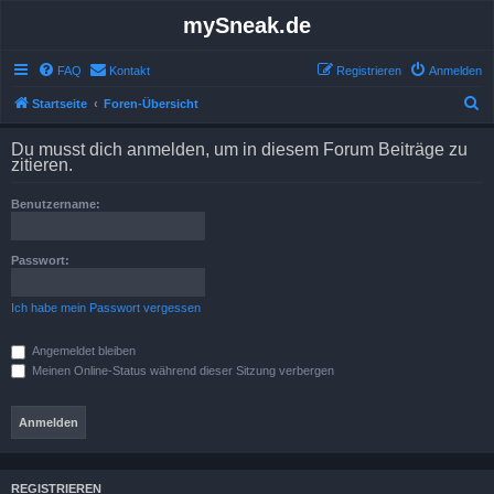
mySneak.de
FAQ
Kontakt
Registrieren
Anmelden
S
Startseite
Foren-Übersicht
u
Du musst dich anmelden, um in diesem Forum Beiträge zu
c
zitieren.
h
Benutzername:
e
Passwort:
Ich habe mein Passwort vergessen
Angemeldet bleiben
Meinen Online-Status während dieser Sitzung verbergen
REGISTRIEREN