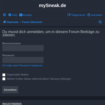
mySneak.de
FAQ
Kontakt
Registrieren
Anmelden
S
Startseite
Foren-Übersicht
u
Du musst dich anmelden, um in diesem Forum Beiträge zu
c
zitieren.
h
Benutzername:
e
Passwort:
Ich habe mein Passwort vergessen
Angemeldet bleiben
Meinen Online-Status während dieser Sitzung verbergen
REGISTRIEREN