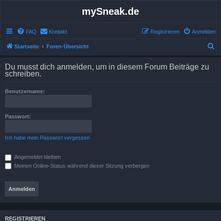
mySneak.de
FAQ
Kontakt
Registrieren
Anmelden
S
Startseite
Foren-Übersicht
u
Du musst dich anmelden, um in diesem Forum Beiträge zu
c
schreiben.
h
Benutzername:
e
Passwort:
Ich habe mein Passwort vergessen
Angemeldet bleiben
Meinen Online-Status während dieser Sitzung verbergen
REGISTRIEREN