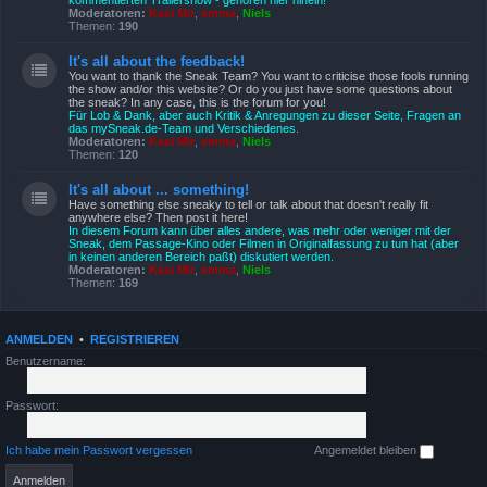
kommentierten Trailershow - gehören hier hinein!
Moderatoren:
Kasi Mir
,
emma
,
Niels
Themen:
190
It's all about the feedback!
You want to thank the Sneak Team? You want to criticise those fools running
the show and/or this website? Or do you just have some questions about
the sneak? In any case, this is the forum for you!
Für Lob & Dank, aber auch Kritik & Anregungen zu dieser Seite, Fragen an
das mySneak.de-Team und Verschiedenes.
Moderatoren:
Kasi Mir
,
emma
,
Niels
Themen:
120
It's all about ... something!
Have something else sneaky to tell or talk about that doesn't really fit
anywhere else? Then post it here!
In diesem Forum kann über alles andere, was mehr oder weniger mit der
Sneak, dem Passage-Kino oder Filmen in Originalfassung zu tun hat (aber
in keinen anderen Bereich paßt) diskutiert werden.
Moderatoren:
Kasi Mir
,
emma
,
Niels
Themen:
169
ANMELDEN
•
REGISTRIEREN
Benutzername:
Passwort:
Ich habe mein Passwort vergessen
Angemeldet bleiben