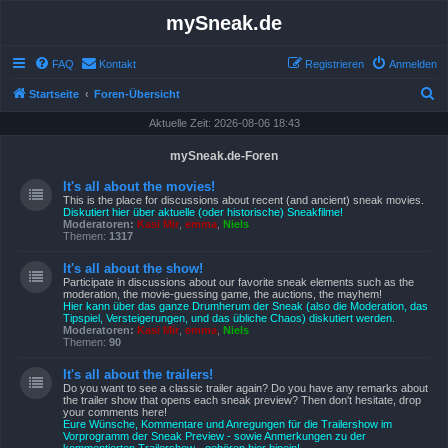
mySneak.de
FAQ
Kontakt
Registrieren
Anmelden
S
Startseite
Foren-Übersicht
u
Aktuelle Zeit: 2026-08-06 18:43
c
mySneak.de-Foren
h
It's all about the movies!
e
This is the place for discussions about recent (and ancient) sneak movies.
Diskutiert hier über aktuelle (oder historische) Sneakfilme!
Moderatoren:
Kasi Mir
,
emma
,
Niels
Themen:
1317
It's all about the show!
Participate in discussions about our favorite sneak elements such as the
moderation, the movie-guessing game, the auctions, the mayhem!
Hier kann über das ganze Drumherum der Sneak (also die Moderation, das
Tipspiel, Versteigerungen, und das übliche Chaos) diskutiert werden.
Moderatoren:
Kasi Mir
,
emma
,
Niels
Themen:
90
It's all about the trailers!
Do you want to see a classic trailer again? Do you have any remarks about
the trailer show that opens each sneak preview? Then don't hesitate, drop
your comments here!
Eure Wünsche, Kommentare und Anregungen für die Trailershow im
Vorprogramm der Sneak Preview - sowie Anmerkungen zu der