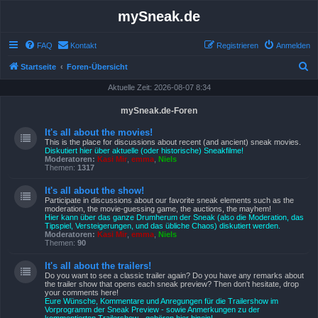
mySneak.de
FAQ
Kontakt
Registrieren
Anmelden
S
Startseite
Foren-Übersicht
u
Aktuelle Zeit: 2026-08-07 8:34
c
mySneak.de-Foren
h
It's all about the movies!
e
This is the place for discussions about recent (and ancient) sneak movies.
Diskutiert hier über aktuelle (oder historische) Sneakfilme!
Moderatoren:
Kasi Mir
,
emma
,
Niels
Themen:
1317
It's all about the show!
Participate in discussions about our favorite sneak elements such as the
moderation, the movie-guessing game, the auctions, the mayhem!
Hier kann über das ganze Drumherum der Sneak (also die Moderation, das
Tipspiel, Versteigerungen, und das übliche Chaos) diskutiert werden.
Moderatoren:
Kasi Mir
,
emma
,
Niels
Themen:
90
It's all about the trailers!
Do you want to see a classic trailer again? Do you have any remarks about
the trailer show that opens each sneak preview? Then don't hesitate, drop
your comments here!
Eure Wünsche, Kommentare und Anregungen für die Trailershow im
Vorprogramm der Sneak Preview - sowie Anmerkungen zu der