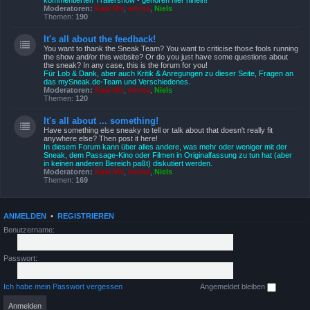
kommentierten Trailershow - gehören hier hinein!
Moderatoren:
Kasi Mir
,
emma
,
Niels
Themen:
190
It's all about the feedback!
You want to thank the Sneak Team? You want to criticise those fools running
the show and/or this website? Or do you just have some questions about
the sneak? In any case, this is the forum for you!
Für Lob & Dank, aber auch Kritik & Anregungen zu dieser Seite, Fragen an
das mySneak.de-Team und Verschiedenes.
Moderatoren:
Kasi Mir
,
emma
,
Niels
Themen:
120
It's all about ... something!
Have something else sneaky to tell or talk about that doesn't really fit
anywhere else? Then post it here!
In diesem Forum kann über alles andere, was mehr oder weniger mit der
Sneak, dem Passage-Kino oder Filmen in Originalfassung zu tun hat (aber
in keinen anderen Bereich paßt) diskutiert werden.
Moderatoren:
Kasi Mir
,
emma
,
Niels
Themen:
169
ANMELDEN
•
REGISTRIEREN
Benutzername:
Passwort:
Ich habe mein Passwort vergessen
Angemeldet bleiben