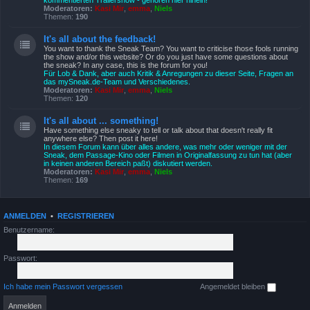
kommentierten Trailershow - gehören hier hinein!
Moderatoren:
Kasi Mir
,
emma
,
Niels
Themen:
190
It's all about the feedback!
You want to thank the Sneak Team? You want to criticise those fools running
the show and/or this website? Or do you just have some questions about
the sneak? In any case, this is the forum for you!
Für Lob & Dank, aber auch Kritik & Anregungen zu dieser Seite, Fragen an
das mySneak.de-Team und Verschiedenes.
Moderatoren:
Kasi Mir
,
emma
,
Niels
Themen:
120
It's all about ... something!
Have something else sneaky to tell or talk about that doesn't really fit
anywhere else? Then post it here!
In diesem Forum kann über alles andere, was mehr oder weniger mit der
Sneak, dem Passage-Kino oder Filmen in Originalfassung zu tun hat (aber
in keinen anderen Bereich paßt) diskutiert werden.
Moderatoren:
Kasi Mir
,
emma
,
Niels
Themen:
169
ANMELDEN
•
REGISTRIEREN
Benutzername:
Passwort:
Ich habe mein Passwort vergessen
Angemeldet bleiben