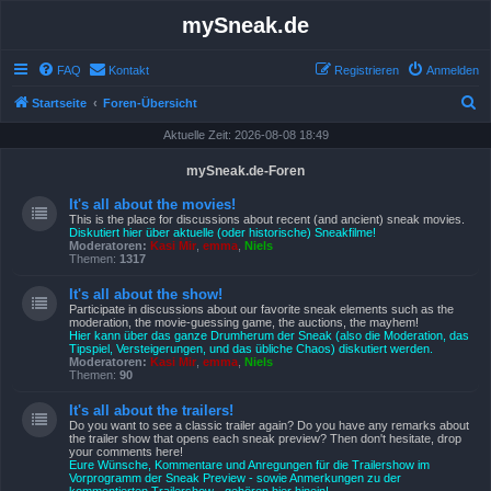
mySneak.de
FAQ
Kontakt
Registrieren
Anmelden
S
Startseite
Foren-Übersicht
u
Aktuelle Zeit: 2026-08-08 18:49
c
mySneak.de-Foren
h
It's all about the movies!
e
This is the place for discussions about recent (and ancient) sneak movies.
Diskutiert hier über aktuelle (oder historische) Sneakfilme!
Moderatoren:
Kasi Mir
,
emma
,
Niels
Themen:
1317
It's all about the show!
Participate in discussions about our favorite sneak elements such as the
moderation, the movie-guessing game, the auctions, the mayhem!
Hier kann über das ganze Drumherum der Sneak (also die Moderation, das
Tipspiel, Versteigerungen, und das übliche Chaos) diskutiert werden.
Moderatoren:
Kasi Mir
,
emma
,
Niels
Themen:
90
It's all about the trailers!
Do you want to see a classic trailer again? Do you have any remarks about
the trailer show that opens each sneak preview? Then don't hesitate, drop
your comments here!
Eure Wünsche, Kommentare und Anregungen für die Trailershow im
Vorprogramm der Sneak Preview - sowie Anmerkungen zu der