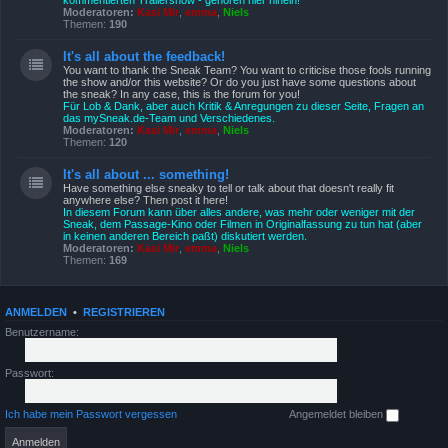
kommentierten Trailershow - gehören hier hinein!
Moderatoren:
Kasi Mir
,
emma
,
Niels
Themen:
190
It's all about the feedback!
You want to thank the Sneak Team? You want to criticise those fools running
the show and/or this website? Or do you just have some questions about
the sneak? In any case, this is the forum for you!
Für Lob & Dank, aber auch Kritik & Anregungen zu dieser Seite, Fragen an
das mySneak.de-Team und Verschiedenes.
Moderatoren:
Kasi Mir
,
emma
,
Niels
Themen:
120
It's all about ... something!
Have something else sneaky to tell or talk about that doesn't really fit
anywhere else? Then post it here!
In diesem Forum kann über alles andere, was mehr oder weniger mit der
Sneak, dem Passage-Kino oder Filmen in Originalfassung zu tun hat (aber
in keinen anderen Bereich paßt) diskutiert werden.
Moderatoren:
Kasi Mir
,
emma
,
Niels
Themen:
169
ANMELDEN
•
REGISTRIEREN
Benutzername:
Passwort:
Ich habe mein Passwort vergessen
Angemeldet bleiben