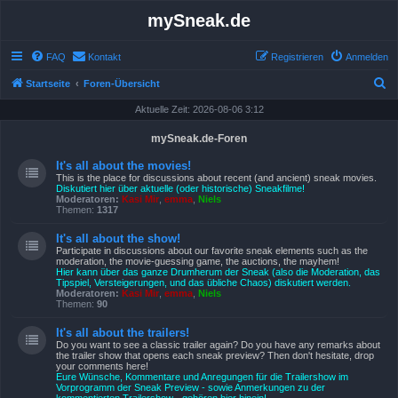
mySneak.de
FAQ
Kontakt
Registrieren
Anmelden
S
Startseite
Foren-Übersicht
u
Aktuelle Zeit: 2026-08-06 3:12
c
mySneak.de-Foren
h
It's all about the movies!
e
This is the place for discussions about recent (and ancient) sneak movies.
Diskutiert hier über aktuelle (oder historische) Sneakfilme!
Moderatoren:
Kasi Mir
,
emma
,
Niels
Themen:
1317
It's all about the show!
Participate in discussions about our favorite sneak elements such as the
moderation, the movie-guessing game, the auctions, the mayhem!
Hier kann über das ganze Drumherum der Sneak (also die Moderation, das
Tipspiel, Versteigerungen, und das übliche Chaos) diskutiert werden.
Moderatoren:
Kasi Mir
,
emma
,
Niels
Themen:
90
It's all about the trailers!
Do you want to see a classic trailer again? Do you have any remarks about
the trailer show that opens each sneak preview? Then don't hesitate, drop
your comments here!
Eure Wünsche, Kommentare und Anregungen für die Trailershow im
Vorprogramm der Sneak Preview - sowie Anmerkungen zu der