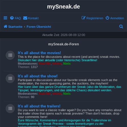
mySneak.de
FAQ
Kontakt
Registrieren
Anmelden
S
Startseite
Foren-Übersicht
u
Aktuelle Zeit: 2026-08-09 12:00
c
mySneak.de-Foren
h
It's all about the movies!
e
This is the place for discussions about recent (and ancient) sneak movies.
Diskutiert hier über aktuelle (oder historische) Sneakfilme!
Moderatoren:
Kasi Mir
,
emma
,
Niels
Themen:
1317
It's all about the show!
Participate in discussions about our favorite sneak elements such as the
moderation, the movie-guessing game, the auctions, the mayhem!
Hier kann über das ganze Drumherum der Sneak (also die Moderation, das
Tipspiel, Versteigerungen, und das übliche Chaos) diskutiert werden.
Moderatoren:
Kasi Mir
,
emma
,
Niels
Themen:
90
It's all about the trailers!
Do you want to see a classic trailer again? Do you have any remarks about
the trailer show that opens each sneak preview? Then don't hesitate, drop
your comments here!
Eure Wünsche, Kommentare und Anregungen für die Trailershow im
Vorprogramm der Sneak Preview - sowie Anmerkungen zu der