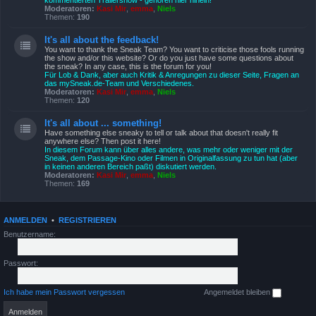
kommentierten Trailershow - gehören hier hinein!
Moderatoren:
Kasi Mir
,
emma
,
Niels
Themen:
190
It's all about the feedback!
You want to thank the Sneak Team? You want to criticise those fools running
the show and/or this website? Or do you just have some questions about
the sneak? In any case, this is the forum for you!
Für Lob & Dank, aber auch Kritik & Anregungen zu dieser Seite, Fragen an
das mySneak.de-Team und Verschiedenes.
Moderatoren:
Kasi Mir
,
emma
,
Niels
Themen:
120
It's all about ... something!
Have something else sneaky to tell or talk about that doesn't really fit
anywhere else? Then post it here!
In diesem Forum kann über alles andere, was mehr oder weniger mit der
Sneak, dem Passage-Kino oder Filmen in Originalfassung zu tun hat (aber
in keinen anderen Bereich paßt) diskutiert werden.
Moderatoren:
Kasi Mir
,
emma
,
Niels
Themen:
169
ANMELDEN
•
REGISTRIEREN
Benutzername:
Passwort:
Ich habe mein Passwort vergessen
Angemeldet bleiben