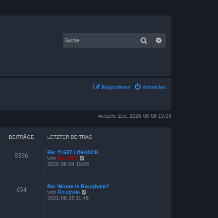
Suche
Erweiterte Suche
Registrieren
Anmelden
Aktuelle Zeit: 2026-08-08 19:03
BEITRÄGE
LETZTER BEITRAG
Re: #1587 LifeHACK
9396
N
von
Kasi Mir
e
2026-08-04 19:06
u
e
s
Re: Where is Roughale?
t
654
N
von
Roughale
e
e
2021-08-25 11:48
r
u
B
e
e
s
i