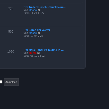
t
t
e
r
Re: Trailerwunsch: Chuck Norr…
r
a
774
N
von
Macao
B
g
e
2015-11-24 14:27
e
u
i
e
t
s
r
t
a
e
g
Re: Sören der Werfer
r
506
N
von
Macao
B
e
2018-12-04 7:25
e
u
i
e
t
s
r
t
a
Re: Marc Rober vs Texting in …
e
g
1020
N
von
emma
r
e
2023-05-10 14:02
B
u
e
e
i
s
t
t
r
e
a
r
g
B
e
i
t
r
a
g