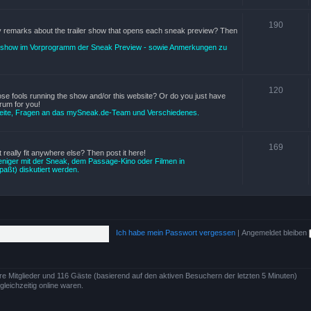
190
ny remarks about the trailer show that opens each sneak preview? Then
ershow im Vorprogramm der Sneak Preview - sowie Anmerkungen zu
120
ose fools running the show and/or this website? Or do you just have
rum for you!
 Seite, Fragen an das mySneak.de-Team und Verschiedenes.
169
 really fit anywhere else? Then post it here!
niger mit der Sneak, dem Passage-Kino oder Filmen in
paßt) diskutiert werden.
Ich habe mein Passwort vergessen
|
Angemeldet bleiben
are Mitglieder und 116 Gäste (basierend auf den aktiven Besuchern der letzten 5 Minuten)
eichzeitig online waren.