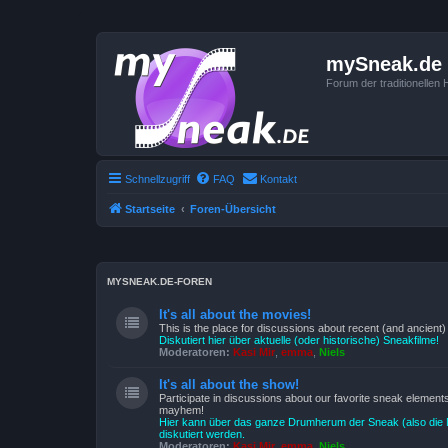
mySneak.de
Forum der traditionelle
Schnellzugriff
FAQ
Kontakt
Startseite
Foren-Übersicht
MYSNEAK.DE-FOREN
It's all about the movies!
This is the place for discussions about recent (and ancient
Diskutiert hier über aktuelle (oder historische) Sneakfilme!
Moderatoren:
Kasi Mir
,
emma
,
Niels
It's all about the show!
Participate in discussions about our favorite sneak elemen
mayhem!
Hier kann über das ganze Drumherum der Sneak (also die M
diskutiert werden.
Moderatoren:
Kasi Mir
,
emma
,
Niels