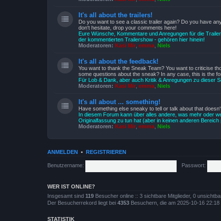
It's all about the trailers!
Do you want to see a classic trailer again? Do you have a
don't hesitate, drop your comments here!
Eure Wünsche, Kommentare und Anregungen für die Trail
der kommentierten Trailershow - gehören hier hinein!
Moderatoren:
Kasi Mir
,
emma
,
Niels
It's all about the feedback!
You want to thank the Sneak Team? You want to criticise th
some questions about the sneak? In any case, this is the fo
Für Lob & Dank, aber auch Kritik & Anregungen zu dieser
Moderatoren:
Kasi Mir
,
emma
,
Niels
It's all about ... something!
Have something else sneaky to tell or talk about that doesn't
In diesem Forum kann über alles andere, was mehr oder we
Originalfassung zu tun hat (aber in keinen anderen Bereich 
Moderatoren:
Kasi Mir
,
emma
,
Niels
ANMELDEN
•
REGISTRIEREN
Benutzername:
Passwort:
WER IST ONLINE?
Insgesamt sind
119
Besucher online :: 3 sichtbare Mitglieder, 0 unsichtb
Der Besucherrekord liegt bei
4353
Besuchern, die am 2025-10-16 22:18 gl
STATISTIK