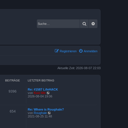
Suche
Erweiterte Suche
Registrieren
Anmelden
Aktuelle Zeit: 2026-08-07 22:03
BEITRÄGE
LETZTER BEITRAG
Re: #1587 LifeHACK
9396
N
von
Kasi Mir
e
2026-08-04 19:06
u
e
s
Re: Where is Roughale?
t
654
N
von
Roughale
e
e
2021-08-25 11:48
r
u
B
e
e
s
i