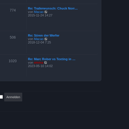
t
t
e
r
Re: Trailerwunsch: Chuck Norr…
r
a
774
N
von
Macao
B
g
e
2015-11-24 14:27
e
u
i
e
t
s
r
t
a
e
g
Re: Sören der Werfer
r
506
N
von
Macao
B
e
2018-12-04 7:25
e
u
i
e
t
s
r
t
a
Re: Marc Rober vs Texting in …
e
g
1020
N
von
emma
r
e
2023-05-10 14:02
B
u
e
e
i
s
t
t
r
e
a
r
g
B
e
i
t
r
a
g