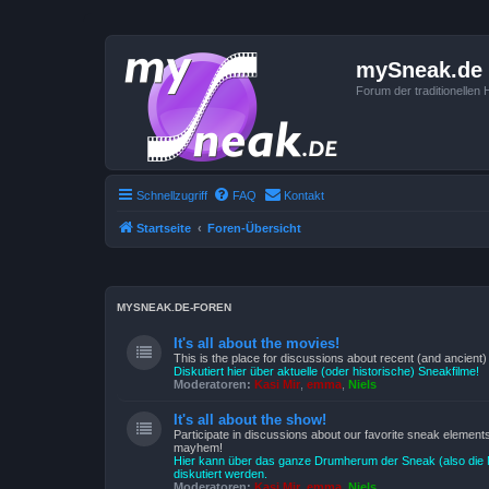
mySneak.de
Forum der traditionelle
Schnellzugriff
FAQ
Kontakt
Startseite
Foren-Übersicht
MYSNEAK.DE-FOREN
It's all about the movies!
This is the place for discussions about recent (and ancient
Diskutiert hier über aktuelle (oder historische) Sneakfilme!
Moderatoren:
Kasi Mir
,
emma
,
Niels
It's all about the show!
Participate in discussions about our favorite sneak elemen
mayhem!
Hier kann über das ganze Drumherum der Sneak (also die M
diskutiert werden.
Moderatoren:
Kasi Mir
,
emma
,
Niels