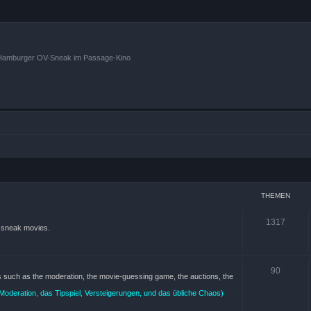
n Hamburger OV-Sneak im Passage-Kino
THEMEN
1317
) sneak movies.
90
ts such as the moderation, the movie-guessing game, the auctions, the
oderation, das Tipspiel, Versteigerungen, und das übliche Chaos)