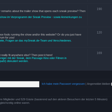
190
ny remarks about the trailer show that opens each sneak preview? Then
ershow im Vorprogramm der Sneak Preview - sowie Anmerkungen zu
120
ose fools running the show and/or this website? Or do you just have
rum for you!
 Seite, Fragen an das mySneak.de-Team und Verschiedenes.
169
 really fit anywhere else? Then post it here!
niger mit der Sneak, dem Passage-Kino oder Filmen in
paßt) diskutiert werden.
Ich habe mein Passwort vergessen
|
Angemeldet bleiben
bare Mitglieder und 529 Gäste (basierend auf den aktiven Besuchern der letzten 5 Minuten)
eichzeitig online waren.