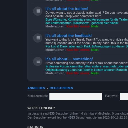
It's all about the trailers!
Do you want to see a classic trailer again? Do you have a
don't hesitate, drop your comments here!
Eure Wünsche, Kommentare und Anregungen für die Trail
der kommentierten Trailershow - gehören hier hinein!
Moderatoren:
Kasi Mir
,
emma
,
Niels
It's all about the feedback!
You want to thank the Sneak Team? You want to criticise th
some questions about the sneak? In any case, this is the fo
Für Lob & Dank, aber auch Kritik & Anregungen zu dieser
Moderatoren:
Kasi Mir
,
emma
,
Niels
It's all about ... something!
Have something else sneaky to tell or talk about that doesn't
In diesem Forum kann über alles andere, was mehr oder we
Originalfassung zu tun hat (aber in keinen anderen Bereich 
Moderatoren:
Kasi Mir
,
emma
,
Niels
ANMELDEN
•
REGISTRIEREN
Benutzername:
Passwort:
WER IST ONLINE?
Insgesamt sind
533
Besucher online :: 4 sichtbare Mitglieder, 0 unsicht
Der Besucherrekord liegt bei
4353
Besuchern, die am 2025-10-16 22:18 gl
STATISTIK