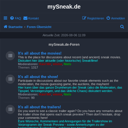
mySneak.de
FAQ
Kontakt
Registrieren
Anmelden
S
Startseite
Foren-Übersicht
u
Aktuelle Zeit: 2026-08-06 11:09
c
mySneak.de-Foren
h
It's all about the movies!
e
This is the place for discussions about recent (and ancient) sneak movies.
Diskutiert hier über aktuelle (oder historische) Sneakfilme!
Moderatoren:
Kasi Mir
,
emma
,
Niels
Themen:
1317
It's all about the show!
Participate in discussions about our favorite sneak elements such as the
moderation, the movie-guessing game, the auctions, the mayhem!
Hier kann über das ganze Drumherum der Sneak (also die Moderation, das
Tipspiel, Versteigerungen, und das übliche Chaos) diskutiert werden.
Moderatoren:
Kasi Mir
,
emma
,
Niels
Themen:
90
It's all about the trailers!
Do you want to see a classic trailer again? Do you have any remarks about
the trailer show that opens each sneak preview? Then don't hesitate, drop
your comments here!
Eure Wünsche, Kommentare und Anregungen für die Trailershow im
Vorprogramm der Sneak Preview - sowie Anmerkungen zu der