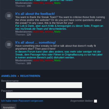
kommentierten Trailershow - gehören hier hinein!
Moderatoren:
Kasi Mir
,
emma
,
Niels
Themen:
190
It's all about the feedback!
You want to thank the Sneak Team? You want to criticise those fools running
the show and/or this website? Or do you just have some questions about
the sneak? In any case, this is the forum for you!
Für Lob & Dank, aber auch Kritik & Anregungen zu dieser Seite, Fragen an
das mySneak.de-Team und Verschiedenes.
Moderatoren:
Kasi Mir
,
emma
,
Niels
Themen:
120
It's all about ... something!
Have something else sneaky to tell or talk about that doesn't really fit
anywhere else? Then post it here!
In diesem Forum kann über alles andere, was mehr oder weniger mit der
Sneak, dem Passage-Kino oder Filmen in Originalfassung zu tun hat (aber
in keinen anderen Bereich paßt) diskutiert werden.
Moderatoren:
Kasi Mir
,
emma
,
Niels
Themen:
169
ANMELDEN
•
REGISTRIEREN
Benutzername:
Passwort:
Ich habe mein Passwort vergessen
Angemeldet bleiben