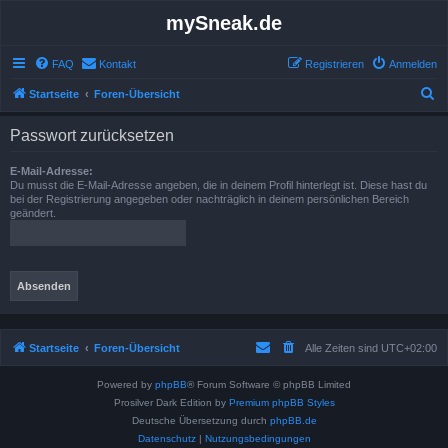
mySneak.de
FAQ
Kontakt
Registrieren
Anmelden
S
Startseite
Foren-Übersicht
u
Passwort zurücksetzen
c
h
E-Mail-Adresse:
Du musst die E-Mail-Adresse angeben, die in deinem Profil hinterlegt ist. Diese hast du
e
bei der Registrierung angegeben oder nachträglich in deinem persönlichen Bereich
geändert.
Startseite
Foren-Übersicht
Alle Zeiten sind
UTC+02:00
Powered by
phpBB
® Forum Software © phpBB Limited
Prosilver Dark Edition by
Premium phpBB Styles
Deutsche Übersetzung durch
phpBB.de
Datenschutz
|
Nutzungsbedingungen