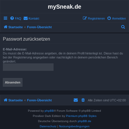
mySneak.de
FAQ
Kontakt
Registrieren
Anmelden
S
Startseite
Foren-Übersicht
u
Passwort zurücksetzen
c
h
E-Mail-Adresse:
Du musst die E-Mail-Adresse angeben, die in deinem Profil hinterlegt ist. Diese hast du
e
bei der Registrierung angegeben oder nachträglich in deinem persönlichen Bereich
geändert.
Startseite
Foren-Übersicht
Alle Zeiten sind
UTC+02:00
Powered by
phpBB
® Forum Software © phpBB Limited
Prosilver Dark Edition by
Premium phpBB Styles
Deutsche Übersetzung durch
phpBB.de
Datenschutz
|
Nutzungsbedingungen