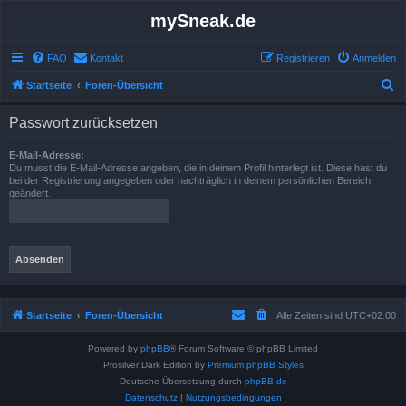
mySneak.de
FAQ
Kontakt
Registrieren
Anmelden
S
Startseite
Foren-Übersicht
u
Passwort zurücksetzen
c
h
E-Mail-Adresse:
Du musst die E-Mail-Adresse angeben, die in deinem Profil hinterlegt ist. Diese hast du
e
bei der Registrierung angegeben oder nachträglich in deinem persönlichen Bereich
geändert.
Startseite
Foren-Übersicht
Alle Zeiten sind
UTC+02:00
Powered by
phpBB
® Forum Software © phpBB Limited
Prosilver Dark Edition by
Premium phpBB Styles
Deutsche Übersetzung durch
phpBB.de
Datenschutz
|
Nutzungsbedingungen