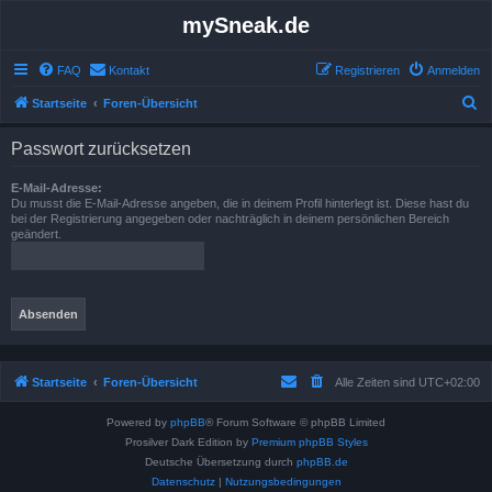
mySneak.de
FAQ
Kontakt
Registrieren
Anmelden
S
Startseite
Foren-Übersicht
u
Passwort zurücksetzen
c
h
E-Mail-Adresse:
Du musst die E-Mail-Adresse angeben, die in deinem Profil hinterlegt ist. Diese hast du
e
bei der Registrierung angegeben oder nachträglich in deinem persönlichen Bereich
geändert.
Startseite
Foren-Übersicht
Alle Zeiten sind
UTC+02:00
Powered by
phpBB
® Forum Software © phpBB Limited
Prosilver Dark Edition by
Premium phpBB Styles
Deutsche Übersetzung durch
phpBB.de
Datenschutz
|
Nutzungsbedingungen