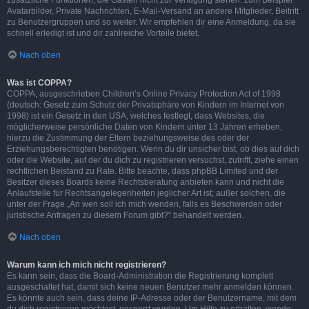
zusätzliche Funktionen, die Gästen nicht zur Verfügung stehen: zum Beispiel
Avatarbilder, Private Nachrichten, E-Mail-Versand an andere Mitglieder, Beitritt
zu Benutzergruppen und so weiter. Wir empfehlen dir eine Anmeldung, da sie
schnell erledigt ist und dir zahlreiche Vorteile bietet.
Nach oben
Was ist COPPA?
COPPA, ausgeschrieben Children’s Online Privacy Protection Act of 1998
(deutsch: Gesetz zum Schutz der Privatsphäre von Kindern im Internet von
1998) ist ein Gesetz in den USA, welches festlegt, dass Websites, die
möglicherweise persönliche Daten von Kindern unter 13 Jahren erheben,
hierzu die Zustimmung der Eltern beziehungsweise des oder der
Erziehungsberechtigten benötigen. Wenn du dir unsicher bist, ob dies auf dich
oder die Website, auf der du dich zu registrieren versuchst, zutrifft, ziehe einen
rechtlichen Beistand zu Rate. Bitte beachte, dass phpBB Limited und der
Besitzer dieses Boards keine Rechtsberatung anbieten kann und nicht die
Anlaufstelle für Rechtsangelegenheiten jeglicher Art ist; außer solchen, die
unter der Frage „An wen soll ich mich wenden, falls es Beschwerden oder
juristische Anfragen zu diesem Forum gibt?“ behandelt werden.
Nach oben
Warum kann ich mich nicht registrieren?
Es kann sein, dass die Board-Administration die Registrierung komplett
ausgeschaltet hat, damit sich keine neuen Benutzer mehr anmelden können.
Es könnte auch sein, dass deine IP-Adresse oder der Benutzername, mit dem