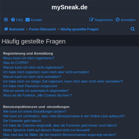
mySneak.de
FAQ
Kontakt
Registrieren
Anmelden
S
Startseite
Foren-Übersicht
Häufig gestellte Fragen
u
Häufig gestellte Fragen
c
h
Registrierung und Anmeldung
Wozu muss ich mich registrieren?
e
Was ist COPPA?
Warum kann ich mich nicht registrieren?
Ich habe mich registriert, kann mich aber nicht anmelden!
Warum kann ich mich nicht anmelden?
Ich habe mich vor einiger Zeit registriert, kann mich aber nicht mehr anmelden?!
Ich habe mein Passwort vergessen!
Warum werde ich automatisch abgemeldet?
Wozu ist die Funktion „Alle Cookies löschen“?
Benutzerpräferenzen und -einstellungen
Wie kann ich meine Einstellungen ändern?
Wie kann ich verhindern, dass mein Benutzername in der Online-Liste auftaucht?
Die Forenuhr geht falsch!
Ich habe die Zeitzone eingestellt, aber die Forenuhr geht immer noch falsch!
Meine Sprache steht auf diesem Board nicht zur Auswahl!
Was sind das für Bilder, die bei meinem Benutzernamen angezeigt werden?