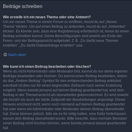
Beiträge schreiben
Wie erstelle ich ein neues Thema oder eine Antwort?
Um ein neues Thema in einem Forum zu eröffnen, musst du auf „Neues
Thema“ klicken. Um auf einen Beitrag zu antworten, musst du auf „Antworten“
klicken. Es könnte sein, dass eine Registrierung erforderlich ist, bevor du einen
Beitrag schreiben kannst. Deine Berechtigungen sind jeweils am Ende der
Foren- und der Beitragsansicht aufgelistet. Z. B. „Du darfst neue Themen
erstellen“, „Du darfst Dateianhänge erstellen“ usw.
Nach oben
Wie kann ich einen Beitrag bearbeiten oder löschen?
Wenn du nicht Administrator oder Moderator bist, kannst du nur deine eigenen
Beiträge bearbeiten oder löschen. Du kannst einen Beitrag bearbeiten, indem
du das „Ändere Beitrag“-Symbol für den entsprechenden Beitrag anklickst;
eventuell ist dies nur für einen begrenzten Zeitraum nach seiner Erstellung
möglich. Wenn bereits jemand auf deinen Beitrag geantwortet hat, wird dein
Beitrag in der Themenansicht als überarbeitet gekennzeichnet. Es wird sowohl
die Anzahl als auch der letzte Zeitpunkt der Bearbeitungen angezeigt. Dieser
Hinweis erscheint nicht, wenn noch niemand auf deinen Beitrag geantwortet
hat oder wenn ein Administrator oder Moderator deinen Beitrag überarbeitet
hat. Diese können jedoch, falls sie es für nötig halten, eine Notiz hinterlassen,
warum dein Beitrag überarbeitet wurde. Bitte beachte, dass normale Benutzer
einen Beitrag nicht löschen können, wenn bereits jemand darauf geantwortet
hat.