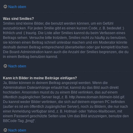
Nach oben
Was sind Smilies?
Smilies sind kleine Bilder, die benutzt werden können, um ein Gefühl
auszudrücken. Für jeden Smilie gibt es einen kurzen Code, z. B. bedeutet :)
fröhlich und :( traurig. Die Liste aller Smilies kannst du beim Verfassen eines
Beitrags sehen. Versuche bitte trotzdem, Smilies nicht zu häufig zu benutzen,
sie können einen Beitrag schnell unlesbar machen und ein Moderator könnte
deshalb deinen Beitrag entsprechend überarbeiten oder gar komplett löschen.
Die Board-Administration kann auch die Anzahl der Smilies begrenzen, die du
in einem Beitrag benutzen kannst.
Nach oben
Kann ich Bilder in meine Beiträge einfügen?
Ja, Bilder können in deinem Beitrag angezeigt werden. Wenn die
Administration Dateianhänge erlaubt hat, kannst du das Bild auch direkt
hochladen. Ansonsten musst du zu einem Bild verlinken, das auf einem
öffentlich zugänglichen Server liegt, z. B. http://www.domain.tld/mein-bild.gif.
Du kannst weder Bilder verlinken, die sich auf deinem eigenen PC befinden
(außer es ist ein öffentlich zugänglicher Server), noch zu Bildern, die nur nach
einer Anmeldung verfügbar sind, z. B. Hotmail- oder Yahoo-Mailboxen, mit
einem Passwort geschützte Seiten usw. Um das Bild anzuzeigen, benutze den
BBCode-Tag „[img]“.
Nach oben