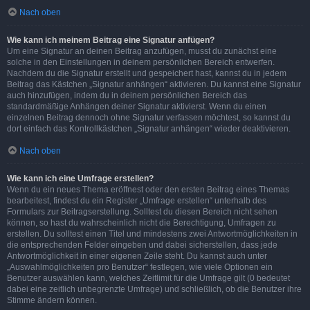
Nach oben
Wie kann ich meinem Beitrag eine Signatur anfügen?
Um eine Signatur an deinen Beitrag anzufügen, musst du zunächst eine
solche in den Einstellungen in deinem persönlichen Bereich entwerfen.
Nachdem du die Signatur erstellt und gespeichert hast, kannst du in jedem
Beitrag das Kästchen „Signatur anhängen“ aktivieren. Du kannst eine Signatur
auch hinzufügen, indem du in deinem persönlichen Bereich das
standardmäßige Anhängen deiner Signatur aktivierst. Wenn du einen
einzelnen Beitrag dennoch ohne Signatur verfassen möchtest, so kannst du
dort einfach das Kontrollkästchen „Signatur anhängen“ wieder deaktivieren.
Nach oben
Wie kann ich eine Umfrage erstellen?
Wenn du ein neues Thema eröffnest oder den ersten Beitrag eines Themas
bearbeitest, findest du ein Register „Umfrage erstellen“ unterhalb des
Formulars zur Beitragserstellung. Solltest du diesen Bereich nicht sehen
können, so hast du wahrscheinlich nicht die Berechtigung, Umfragen zu
erstellen. Du solltest einen Titel und mindestens zwei Antwortmöglichkeiten in
die entsprechenden Felder eingeben und dabei sicherstellen, dass jede
Antwortmöglichkeit in einer eigenen Zeile steht. Du kannst auch unter
„Auswahlmöglichkeiten pro Benutzer“ festlegen, wie viele Optionen ein
Benutzer auswählen kann, welches Zeitlimit für die Umfrage gilt (0 bedeutet
dabei eine zeitlich unbegrenzte Umfrage) und schließlich, ob die Benutzer ihre
Stimme ändern können.