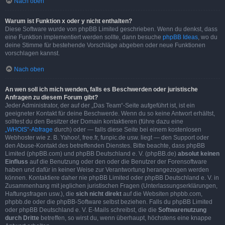
Nach oben
Warum ist Funktion x oder y nicht enthalten?
Diese Software wurde von phpBB Limited geschrieben. Wenn du denkst, dass
eine Funktion implementiert werden sollte, dann besuche
phpBB Ideas
, wo du
deine Stimme für bestehende Vorschläge abgeben oder neue Funktionen
vorschlagen kannst.
Nach oben
An wen soll ich mich wenden, falls es Beschwerden oder juristische
Anfragen zu diesem Forum gibt?
Jeder Administrator, der auf der „Das Team“-Seite aufgeführt ist, ist ein
geeigneter Kontakt für deine Beschwerde. Wenn du so keine Antwort erhältst,
solltest du den Besitzer der Domain kontaktieren (führe dazu eine
„WHOIS“-Abfrage
durch) oder — falls diese Seite bei einem kostenlosen
Webhoster wie z. B. Yahoo!, free.fr, funpic.de usw. liegt — den Support oder
den Abuse-Kontakt des betreffenden Dienstes. Bitte beachte, dass phpBB
Limited (phpBB.com) und phpBB Deutschland e. V. (phpBB.de)
absolut keinen
Einfluss
auf die Benutzung oder den oder die Benutzer der Forensoftware
haben und dafür in keiner Weise zur Verantwortung herangezogen werden
können. Kontaktiere daher nie phpBB Limited oder phpBB Deutschland e. V. in
Zusammenhang mit jeglichen juristischen Fragen (Unterlassungserklärungen,
Haftungsfragen usw.), die
sich nicht direkt
auf die Websiten phpbb.com,
phpbb.de oder die phpBB-Software selbst beziehen. Falls du phpBB Limited
oder phpBB Deutschland e. V. E-Mails schreibst, die die
Softwarenutzung
durch Dritte
betreffen, so wirst du, wenn überhaupt, höchstens eine knappe