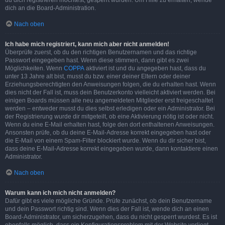
du dich registrieren möchtest, gesperrt wurden. Um Hilfe zu erhalten, wende
dich an die Board-Administration.
Nach oben
Ich habe mich registriert, kann mich aber nicht anmelden!
Überprüfe zuerst, ob du den richtigen Benutzernamen und das richtige
Passwort eingegeben hast. Wenn diese stimmen, dann gibt es zwei
Möglichkeiten. Wenn
COPPA
aktiviert ist und du angegeben hast, dass du
unter 13 Jahre alt bist, musst du bzw. einer deiner Eltern oder deiner
Erziehungsberechtigten den Anweisungen folgen, die du erhalten hast. Wenn
dies nicht der Fall ist, muss dein Benutzerkonto vielleicht aktiviert werden. Bei
einigen Boards müssen alle neu angemeldeten Mitglieder erst freigeschaltet
werden – entweder musst du dies selbst erledigen oder ein Administrator. Bei
der Registrierung wurde dir mitgeteilt, ob eine Aktivierung nötig ist oder nicht.
Wenn du eine E-Mail erhalten hast, folge den dort enthaltenen Anweisungen.
Ansonsten prüfe, ob du deine E-Mail-Adresse korrekt eingegeben hast oder
die E-Mail von einem Spam-Filter blockiert wurde. Wenn du dir sicher bist,
dass deine E-Mail-Adresse korrekt eingegeben wurde, dann kontaktiere einen
Administrator.
Nach oben
Warum kann ich mich nicht anmelden?
Dafür gibt es viele mögliche Gründe. Prüfe zunächst, ob dein Benutzername
und dein Passwort richtig sind. Wenn dies der Fall ist, wende dich an einen
Board-Administrator, um sicherzugehen, dass du nicht gesperrt wurdest. Es ist